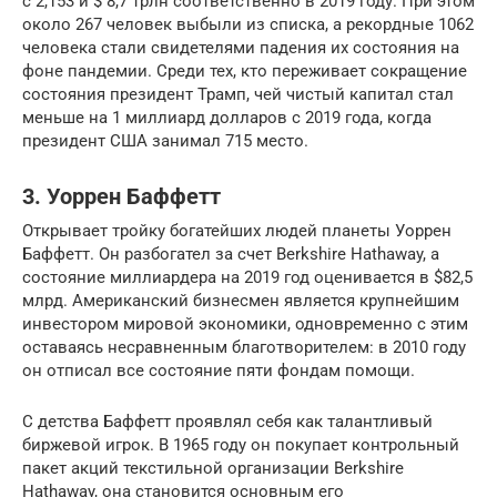
с 2,153 и $ 8,7 трлн соответственно в 2019 году. При этом
около 267 человек выбыли из списка, а рекордные 1062
человека стали свидетелями падения их состояния на
фоне пандемии. Среди тех, кто переживает сокращение
состояния президент Трамп, чей чистый капитал стал
меньше на 1 миллиард долларов с 2019 года, когда
президент США занимал 715 место.
3. Уоррен Баффетт
Открывает тройку богатейших людей планеты Уоррен
Баффетт. Он разбогател за счет Berkshire Hathaway, а
состояние миллиардера на 2019 год оценивается в $82,5
млрд. Американский бизнесмен является крупнейшим
инвестором мировой экономики, одновременно с этим
оставаясь несравненным благотворителем: в 2010 году
он отписал все состояние пяти фондам помощи.
С детства Баффетт проявлял себя как талантливый
биржевой игрок. В 1965 году он покупает контрольный
пакет акций текстильной организации Berkshire
Hathaway, она становится основным его