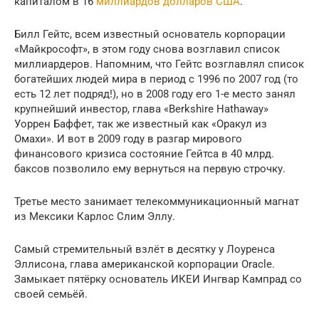
капиталом в 16
миллиардов долларов США
.
Билл Гейтс, всем известный основатель корпорации
«Майкрософт», в этом году снова возглавил список
миллиардеров. Напомним, что Гейтс возглавлял список
богатейших людей мира в период с 1996 по 2007 год (то
есть 12 лет подряд!), но в 2008 году его 1-е место занял
крупнейший инвестор, глава «Berkshire Hathaway»
Уоррен Баффет, так же известный как «Оракул из
Омахи». И вот в 2009 году в разгар мирового
финансового кризиса состояние Гейтса в 40 млрд.
баксов позволило ему вернуться на первую строчку.
Третье место занимает телекоммуникационный магнат
из Мексики Карлос Слим Эллу.
Самый стремительный взлёт в десятку у Лоуренса
Эллисона, глава американской корпорации Oracle.
Замыкает пятёрку основатель ИКЕИ Ингвар Кампрад со
своей семьёй.