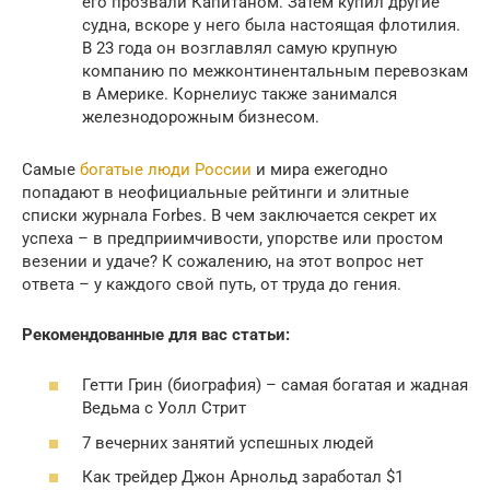
его прозвали Капитаном. Затем купил другие
судна, вскоре у него была настоящая флотилия.
В 23 года он возглавлял самую крупную
компанию по межконтинентальным перевозкам
в Америке. Корнелиус также занимался
железнодорожным бизнесом.
Самые
богатые люди России
и мира ежегодно
попадают в неофициальные рейтинги и элитные
списки журнала Forbes. В чем заключается секрет их
успеха – в предприимчивости, упорстве или простом
везении и удаче? К сожалению, на этот вопрос нет
ответа – у каждого свой путь, от труда до гения.
Рекомендованные для вас статьи:
Гетти Грин (биография) – самая богатая и жадная
Ведьма с Уолл Стрит
7 вечерних занятий успешных людей
Как трейдер Джон Арнольд заработал $1