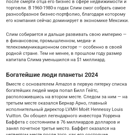
после смерти отца его бизнес в сфере недвижимости и
торговли. В 1960-1980-х годах Слим смог собрать самое
разнообразное бизнес-портфолио, благодаря которому
его компания сейчас доминирует в экономике Мексики.
Слим собирается и дальше развивать свою империю —
в финансовом, промышленном, медиа- и
телекоммуникационном секторе — особенно в своей
родной стране. Тем не менее, в прошлом году размер
капитала Слима уменьшился на $1 миллиард.
Богатейшие люди планеты 2024
Вместе с основателем Amazon в первую пятерку списка
богатейших людей мира попал Билл Гейтс,
расположившись на втором месте. Следом за ним — на
третьем месте оказался Бернар Арно, главный
исполнительный директор LVMH Moët Hennessy Louis
Vuitton. Он обошел легендарного инвестора Уоррена
Баффета с состоянием в 76 миллиардов долларов и
занял почетное третье место. Баффет оказался на
четвертом месте после того, как его состояние