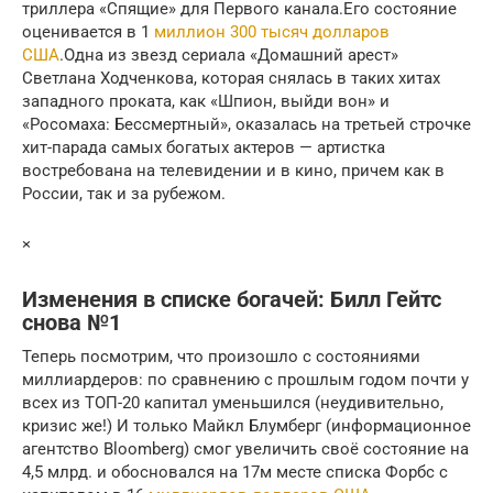
триллера «Спящие» для Первого канала.Его состояние
оценивается в 1
миллион 300 тысяч долларов
США
.Одна из звезд сериала «Домашний арест»
Светлана Ходченкова, которая снялась в таких хитах
западного проката, как «Шпион, выйди вон» и
«Росомаха: Бессмертный», оказалась на третьей строчке
хит-парада самых богатых актеров — артистка
востребована на телевидении и в кино, причем как в
России, так и за рубежом.
×
Изменения в списке богачей: Билл Гейтс
снова №1
Теперь посмотрим, что произошло с состояниями
миллиардеров: по сравнению с прошлым годом почти у
всех из ТОП-20 капитал уменьшился (неудивительно,
кризис же!) И только Майкл Блумберг (информационное
агентство Bloomberg) смог увеличить своё состояние на
4,5 млрд. и обосновался на 17м месте списка Форбс с