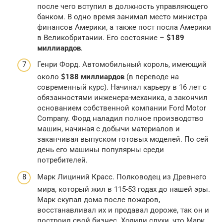
после чего вступил в должность управляющего
банком. В одно время занимал место министра
финансов Америки, а также пост посла Америки
в Великобритании. Его состояние –
$189
миллиардов
.
Генри Форд. Автомобильный король, имеющий
около
$188 миллиардов
(в переводе на
современный курс). Начинал карьеру в 16 лет с
обязанностями инженера-механика, а закончил
основанием собственной компании Ford Motor
Company. Форд наладил полное производство
машин, начиная с добычи материалов и
заканчивая выпуском готовых моделей. По сей
день его машины популярны среди
потребителей.
Марк Лициний Красс. Полководец из Древнего
мира, который жил в 115-53 годах до нашей эры.
Марк скупал дома после пожаров,
восстанавливал их и продавал дороже, так он и
построил свой бизнес. Ходили слухи, что Марк