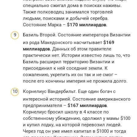
специально сжигал дома в поисках наживы.
Также полководец занимался торговлей
людьми, поисками и добычей серебра.
Состояние Марка –
$170 миллиардов
.
Базиль Второй. Состояние императора Византии
из рода Македонского насчитывает
$169
миллиардов
. Данных об этом правителе
практически нет. Истории известно лишь то, что
Базиль расширил территорию Византии и
присоединил к ней соседние земли. К
сожалению, укрепить их он так и не смог –
после его кончины империя не прожила долго.
Корнелиус Вандербильт. Еще один богач с
интересной историей. Состояние американского
предпринимателя –
$167 миллиардов
.
Корнелиус бросил школу в 4 классе по
собственному убеждению, одолжил у мамы $100
и купил лодку, на которой перевозил людей.
Через год он уже имел капитал в $1000 и тогда