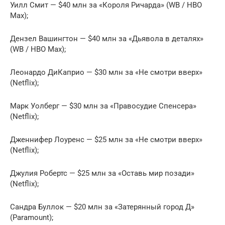
Уилл Смит — $40 млн за «Короля Ричарда» (WB / HBO
Max);
Дензел Вашингтон — $40 млн за «Дьявола в деталях»
(WB / HBO Max);
Леонардо ДиКаприо — $30 млн за «Не смотри вверх»
(Netflix);
Марк Уолберг — $30 млн за «Правосудие Спенсера»
(Netflix);
Дженнифер Лоуренс — $25 млн за «Не смотри вверх»
(Netflix);
Джулия Робертс — $25 млн за «Оставь мир позади»
(Netflix);
Сандра Буллок — $20 млн за «Затерянный город Д»
(Paramount);