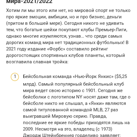
мира-2021/2022
Хотим ли мы этого или нет, но мировой спорт не только
про яркие эмоции, амбиции, но и про бизнес, деньги
(притом в большей мере). Сегодня никого не удивить
тем, что богатые шейхи покупают клубы Премьер-Лиги,
однако многие изумляются, узнав… что среди самых
дорогих команд мира нет традиционных футбольных! В
2021 году издание «Форбс» составило рейтинг
дорогостоящих спортивных клубов планеты, который
возглавила славная тройка:
Бейсбольная команда «Нью-Йорк Янкис» ($5,25
млрд). Самый популярный бейсбольный клуб
мира ведет свою историю с 1901. Сегодня же
бейсболки с логотипом NY носят даже там, где о
бейсболе никто не слышал, а «Янки» являются
самой титулованной командой MLB, 27 раз
выигравшей Мировую серию. Правда,
последние ее яркие победы приходятся лишь на
2009. Несмотря на это, владелец (с 1973)
Джордж Штейнбреннер горделиво заявляет: