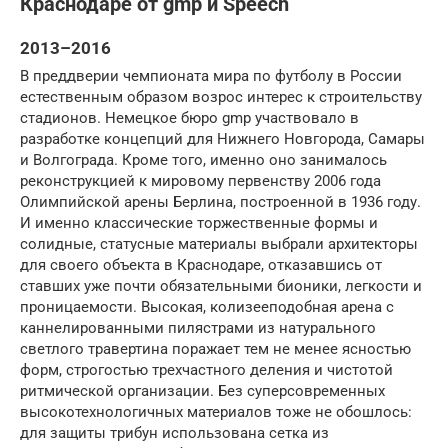
Краснодаре от gmp и Speech
2013–2016
В преддверии чемпионата мира по футболу в России
естественным образом возрос интерес к строительству
стадионов. Немецкое бюро gmp участвовало в
разработке концепций для Нижнего Новгорода, Самары
и Волгограда. Кроме того, именно оно занималось
реконструкцией к мировому первенству 2006 года
Олимпийской арены Берлина, построенной в 1936 году.
И именно классические торжественные формы и
солидные, статусные материалы выбрали архитекторы
для своего объекта в Краснодаре, отказавшись от
ставших уже почти обязательными бионики, легкости и
проницаемости. Высокая, колизееподобная арена с
каннелированными пилястрами из натурального
светлого травертина поражает тем не менее ясностью
форм, строгостью трехчастного деления и чистотой
ритмической организации. Без суперсовременных
высокотехнологичных материалов тоже не обошлось:
для защиты трибун использована сетка из