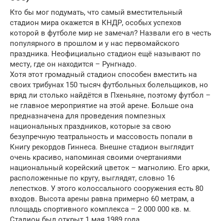
Кто бы мог подумать, что самый вместительный
стадион мира окажется в КНДР, особых успехов
которой в футболе мир не замечал? Назвали его в честь
популярного в прошлом и у нас первомайского
праздника. Неофициально стадион ещё называют по
месту, где он находится – Рунгнадо.
Хотя этот громадный стадион способен вместить на
своих трибунах 150 тысяч футбольных болельщиков, но
вряд ли столько найдётся в Пхеньяне, поэтому футбол –
не главное мероприятие на этой арене. Больше она
предназначена для проведения помпезных
национальных праздников, которые за свою
безупречную театральность и массовость попали в
Книгу рекордов Гиннеса. Внешне стадион выглядит
очень красиво, напоминая своими очертаниями
национальный корейский цветок – магнолию. Его арки,
расположенные по кругу, выглядят, словно 16
лепестков. У этого колоссального сооружения есть 80
входов. Высота арены равна примерно 60 метрам, а
площадь спортивного комплекса – 2 000 000 кв. м.
Стадион был открыт 1 мая 1989 года.