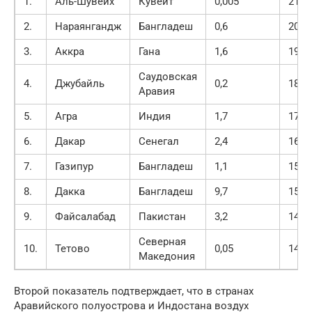
1.
Аль-Шувейх
Кувейт
0,005
217
2.
Нараянгандж
Бангладеш
0,6
205
3.
Аккра
Гана
1,6
190
Саудовская
4.
Джубайль
0,2
189
Аравия
5.
Агра
Индия
1,7
179
6.
Дакар
Сенегал
2,4
164
7.
Газипур
Бангладеш
1,1
154
8.
Дакка
Бангладеш
9,7
150
9.
Файсалабад
Пакистан
3,2
148
Северная
10.
Тетово
0,05
140
Македония
Второй показатель подтверждает, что в странах
Аравийского полуострова и Индостана воздух