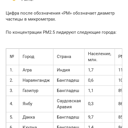
Цифра после обозначения «PM» обозначает диаметр
частицы в микрометрах.
По концентрации РМ2.5 лидируют следующие города:
Население,
№
Город
Страна
PM2.
млн.
1.
Агра
Индия
1,7
115
2.
Нараянгандж
Бангладеш
0,6
107
3.
Газипур
Бангладеш
1,1
89
Саудовская
4.
Янбу
0,3
86
Аравия
5.
Дакка
Бангладеш
9,7
85
6.
Кхулна
Бангладеш
1,4
84