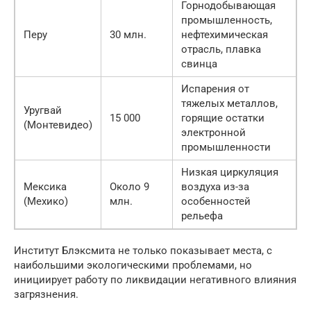
Горнодобывающая
промышленность,
Перу
30 млн.
нефтехимическая
отрасль, плавка
свинца
Испарения от
тяжелых металлов,
Уругвай
15 000
горящие остатки
(Монтевидео)
электронной
промышленности
Низкая циркуляция
Мексика
Около 9
воздуха из-за
(Мехико)
млн.
особенностей
рельефа
Институт Блэксмита не только показывает места, с
наибольшими экологическими проблемами, но
инициирует работу по ликвидации негативного влияния
загрязнения.