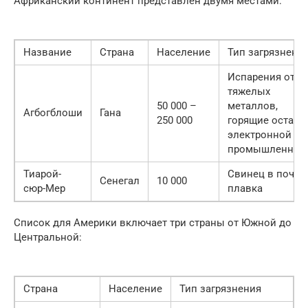
Африканский континент представлен двумя местами:
Название
Страна
Население
Тип загрязнени
Испарения от
тяжелых
50 000 –
металлов,
Агбогблоши
Гана
250 000
горящие остатк
электронной
промышленнос
Тиарой-
Свинец в почве,
Сенегал
10 000
сюр-Мер
плавка
Список для Америки включает три страны от Южной до
Центральной:
Страна
Население
Тип загрязнения