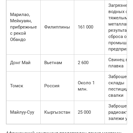
Загрязнени
водных си
Марилао,
тяжелыми
Мейкуаян,
металлами
прибрежные
Филиппины
161 000
результате
с рекой
сброса отх
Обандо
промышле
предприят
Свинец в п
Донг Май
Вьетнам
2 600
плавка
Заброшенн
Около 1
склады
Томск
Россия
млн.
пестицидов
свалки
Заброшенн
Майлуу-Суу
Кыргызстан
25 000
радиоакти
залежи ура