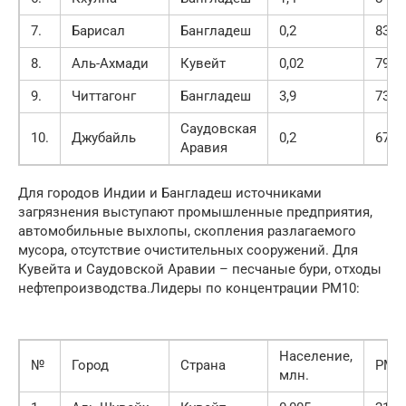
7.
Барисал
Бангладеш
0,2
83
8.
Аль-Ахмади
Кувейт
0,02
79
9.
Читтагонг
Бангладеш
3,9
73
Саудовская
10.
Джубайль
0,2
67
Аравия
Для городов Индии и Бангладеш источниками
загрязнения выступают промышленные предприятия,
автомобильные выхлопы, скопления разлагаемого
мусора, отсутствие очистительных сооружений. Для
Кувейта и Саудовской Аравии – песчаные бури, отходы
нефтепроизводства.Лидеры по концентрации РМ10:
Население,
№
Город
Страна
PM2.
млн.