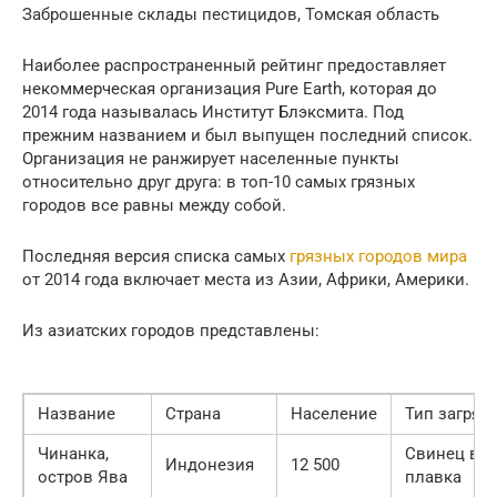
Заброшенные склады пестицидов, Томская область
Наиболее распространенный рейтинг предоставляет
некоммерческая организация Pure Earth, которая до
2014 года называлась Институт Блэксмита. Под
прежним названием и был выпущен последний список.
Организация не ранжирует населенные пункты
относительно друг друга: в топ-10 самых грязных
городов все равны между собой.
Последняя версия списка самых
грязных городов мира
от 2014 года включает места из Азии, Африки, Америки.
Из азиатских городов представлены:
Название
Страна
Население
Тип загряз
Чинанка,
Свинец в п
Индонезия
12 500
остров Ява
плавка