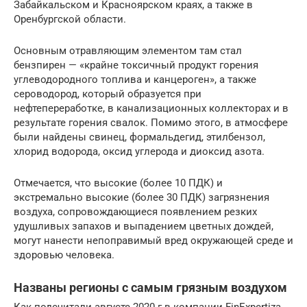
Забайкальском и Красноярском краях, а также в
Оренбургской области.
Основным отравляющим элементом там стал
бензпирен — «крайне токсичный продукт горения
углеводородного топлива и канцероген», а также
сероводород, который образуется при
нефтепереработке, в канализационных коллекторах и в
результате горения свалок. Помимо этого, в атмосфере
были найдены свинец, формальдегид, этилбензол,
хлорид водорода, оксид углерода и диоксид азота.
Отмечается, что высокие (более 10 ПДК) и
экстремально высокие (более 30 ПДК) загрязнения
воздуха, сопровождающиеся появлением резких
удушливых запахов и выпадением цветных дождей,
могут нанести непоправимый вред окружающей среде и
здоровью человека.
Названы регионы с самым грязным воздухом
Как подсчитали августе 2020 г в компании FinExpertiza,