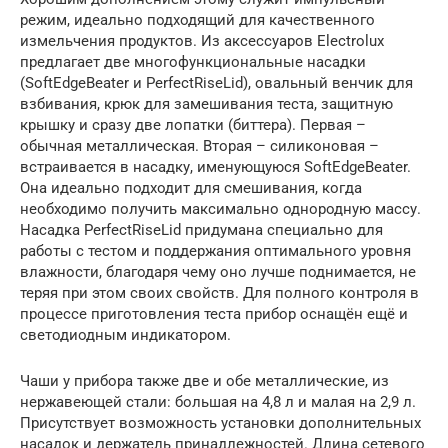
режим, идеально подходящий для качественного
измельчения продуктов. Из аксессуаров Electrolux
предлагает две многофункциональные насадки
(SoftEdgeBeater и PerfectRiseLid), овальный венчик для
взбивания, крюк для замешивания теста, защитную
крышку и сразу две лопатки (биттера). Первая –
обычная металлическая. Вторая – силиконовая –
встраивается в насадку, именующуюся SoftEdgeBeater.
Она идеально подходит для смешивания, когда
необходимо получить максимально однородную массу.
Насадка PerfectRiseLid придумана специально для
работы с тестом и поддержания оптимального уровня
влажности, благодаря чему оно лучше поднимается, не
теряя при этом своих свойств. Для полного контроля в
процессе приготовления теста прибор оснащён ещё и
светодиодным индикатором.
Чаши у прибора также две и обе металлические, из
нержавеющей стали: большая на 4,8 л и малая на 2,9 л.
Присутствует возможность установки дополнительных
насадок и держатель принадлежностей. Длина сетевого