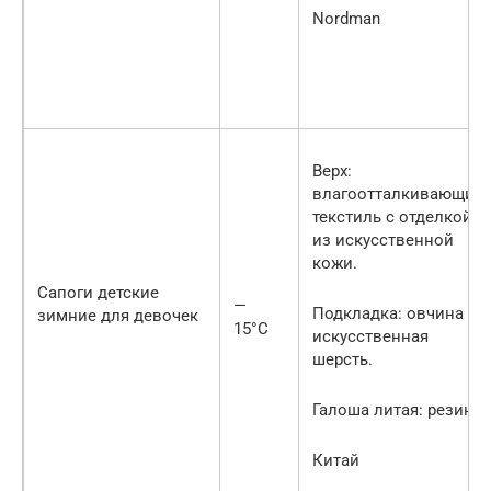
Nordman
Верх:
влагоотталкивающий
текстиль с отделкой
из искусственной
кожи.
Сапоги детские
—
Подкладка: овчина +
зимние для девочек
15°С
искусственная
шерсть.
Галоша литая: резина
Китай