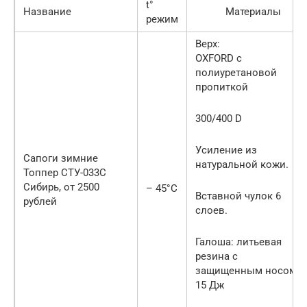
t°
Название
Материалы
режим
Верх:
OXFORD с
полиуретановой
пропиткой
300/400 D
Усиление из
Сапоги зимние
натуральной кожи.
Топпер СТУ-033С
Сибирь, от 2500
– 45°С
Вставной чулок 6
рублей
слоев.
Галоша: литьевая
резина с
защищенным носом
15 Дж