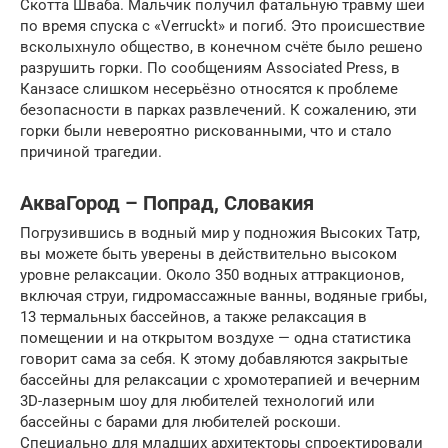
Скотта Шваба. Мальчик получил фатальную травму шеи
по время спуска с «Verruckt» и погиб. Это происшествие
всколыхнуло общество, в конечном счёте было решено
разрушить горки. По сообщениям Associated Press, в
Канзасе слишком несерьёзно относятся к проблеме
безопасности в парках развлечений. К сожалению, эти
горки были невероятно рискованными, что и стало
причиной трагедии.
АкваГород – Попрад, Словакия
Погрузившись в водный мир у подножия Высоких Татр,
вы можете быть уверены в действительно высоком
уровне релаксации. Около 350 водных аттракционов,
включая струи, гидромассажные ванны, водяные грибы,
13 термальных бассейнов, а также релаксация в
помещении и на открытом воздухе — одна статистика
говорит сама за себя. К этому добавляются закрытые
бассейны для релаксации с хромотерапией и вечерним
3D-лазерным шоу для любителей технологий или
бассейны с барами для любителей роскоши.
Специально для младших архитекторы спроектировали