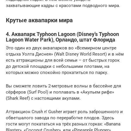
захватывающие кадры с красотами подводного мира.
Крутые аквапарки мира
4. Аквапарк Typhoon Lagoon (Disney’s Typhoon
Lagoon Water Park), Орландо, штат Флорида
Это один из двух аквапарков во «Всемирном центре
отдыха Уолта Диснея» (Walt Disney World Resort) и в нём
есть аттракционы для всей семьи – от быстрых горок
до детской площадки с небольшими плотами, на
которых можно спокойно прокатиться по парку.
Вы сможете ловить 2-метровые волны в бассейне для
сёрферов (Surf Pool) и поплавать в «Акульем рифе»
(Shark Reef) с настоящими акулами.
Аттракцион Crush n’ Gusher играет роль заброшенного и
обветшалого завода по переработке плодов. Здесь
гости могут покататься на трёх разных горках: «Banana
Blaster», «Coconut Crusher», или «Pineapple Plunger»,