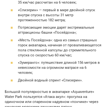
35 км/час рассчитан на 6 человек;
«Слизерин» — первый в мире двойной спуск
внутри спуска с высоты 31 метр
протяженностью 182 метра;
Потрясающие эмоции дарят экстремальные
аттракционы башни «Посейдона»;
«Месть Посейдона»: одна из самых страшных
горок аквапарка, начиная от проваливающегося
пола стеклянной капсулы до стремительного
спуска со скоростью 60 км/час;
«Зумеранго»: путешествие длиной 156 метров в
невесомости на огромном матрасе на 6
человек;
Двойной водный спринт «Слизерин».
Большой популярностью в аквапарке «Aquaventure»
Water Park пользуется «Атака акул»: прогулка на
одиночном или спаренном надувном «пончике» через
кишащую морскими хищниками лагуну.