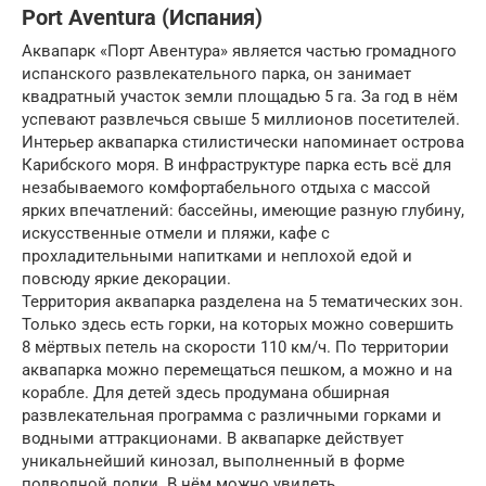
Port Aventura (Испания)
Аквапарк «Порт Авентура» является частью громадного
испанского развлекательного парка, он занимает
квадратный участок земли площадью 5 га. За год в нём
успевают развлечься свыше 5 миллионов посетителей.
Интерьер аквапарка стилистически напоминает острова
Карибского моря. В инфраструктуре парка есть всё для
незабываемого комфортабельного отдыха с массой
ярких впечатлений: бассейны, имеющие разную глубину,
искусственные отмели и пляжи, кафе с
прохладительными напитками и неплохой едой и
повсюду яркие декорации.
Территория аквапарка разделена на 5 тематических зон.
Только здесь есть горки, на которых можно совершить
8 мёртвых петель на скорости 110 км/ч. По территории
аквапарка можно перемещаться пешком, а можно и на
корабле. Для детей здесь продумана обширная
развлекательная программа с различными горками и
водными аттракционами. В аквапарке действует
уникальнейший кинозал, выполненный в форме
подводной лодки. В нём можно увидеть