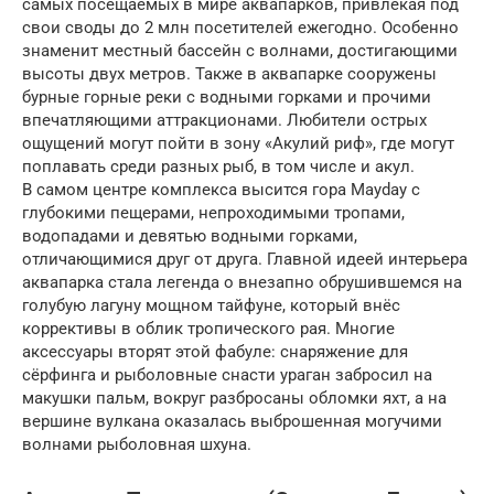
самых посещаемых в мире аквапарков, привлекая под
свои своды до 2 млн посетителей ежегодно. Особенно
знаменит местный бассейн с волнами, достигающими
высоты двух метров. Также в аквапарке сооружены
бурные горные реки с водными горками и прочими
впечатляющими аттракционами. Любители острых
ощущений могут пойти в зону «Акулий риф», где могут
поплавать среди разных рыб, в том числе и акул.
В самом центре комплекса высится гора Mayday с
глубокими пещерами, непроходимыми тропами,
водопадами и девятью водными горками,
отличающимися друг от друга. Главной идеей интерьера
аквапарка стала легенда о внезапно обрушившемся на
голубую лагуну мощном тайфуне, который внёс
коррективы в облик тропического рая. Многие
аксессуары вторят этой фабуле: снаряжение для
сёрфинга и рыболовные снасти ураган забросил на
макушки пальм, вокруг разбросаны обломки яхт, а на
вершине вулкана оказалась выброшенная могучими
волнами рыболовная шхуна.