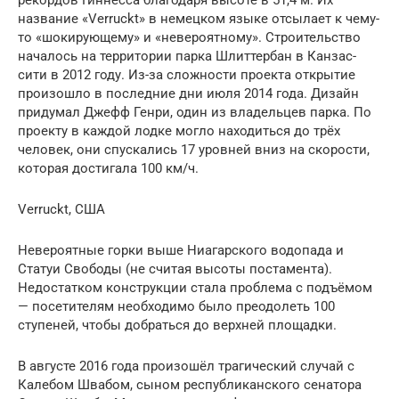
рекордов Гиннесса благодаря высоте в 51,4 м. Их
название «Verruckt» в немецком языке отсылает к чему-
то «шокирующему» и «невероятному». Строительство
началось на территории парка Шлиттербан в Канзас-
сити в 2012 году. Из-за сложности проекта открытие
произошло в последние дни июля 2014 года. Дизайн
придумал Джефф Генри, один из владельцев парка. По
проекту в каждой лодке могло находиться до трёх
человек, они спускались 17 уровней вниз на скорости,
которая достигала 100 км/ч.
Verruckt, США
Невероятные горки выше Ниагарского водопада и
Статуи Свободы (не считая высоты постамента).
Недостатком конструкции стала проблема с подъёмом
— посетителям необходимо было преодолеть 100
ступеней, чтобы добраться до верхней площадки.
В августе 2016 года произошёл трагический случай с
Калебом Швабом, сыном республиканского сенатора