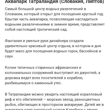
Аквапарк Татраландия (Словакия, Липтов)
Самый большой центр водных развлечений в
Словакии, который открыт для посещения круглый год.
Крытая часть аквапарка, позволяющая насладиться
водными развлечениями в зимнее время, представляет
собой настоящий тропический сад.
Фантазия и умелые руки дизайнера создали
удивительно красивый центр отдыха, в котором и дня
будет мало для посещения водных горок, бассейнов и
саун.
Копии типичных старинных африканских и
колониальных сооружений выступают из джунглей, а
дорожка ведет всех посетителей к кораблю,
разбившемуся о каменный утес.
В Татраландии можно увидеть настоящий коралловый
риф и его обитателей – морских звезд, разноцветных
рыбок, обитающих в просторном аквариуме. Детей же в
аквапарке ждет пиратский остров Карибика с двумя