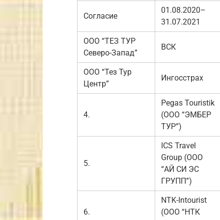
01.08.2020–
Согласие
31.07.2021
ООО “ТЕЗ ТУР
ВСК
Северо-Запад”
ООО “Тез Тур
Ингосстрах
Центр”
Pegas Touristik
4.
(ООО “ЭМБЕР
ТУР”)
ICS Travel
Group (ООО
5.
“АЙ СИ ЭС
ГРУПП”)
NTK-Intourist
6.
(ООО “НТК