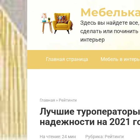
Перейти
Мебельк
к
контенту
Здесь вы найдете все,
сделать или починить
интерьер
Главная страница
Мебель в интерь
Главная
»
Рейтинги
Лучшие туроператоры
надежности на 2021 г
На чтение:
24 мин
Рубрика:
Рейтинги