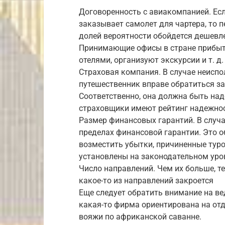
Договоренность с авиакомпанией. Есл
заказывает самолет для чартера, то пе
долей вероятности обойдется дешевле
Принимающие офисы в стране прибыти
отелями, организуют экскурсии и т. д.
Страховая компания. В случае неиспо
путешественник вправе обратиться з
Соответственно, она должна быть над
страховщики имеют рейтинг надежнос
Размер финансовых гарантий. В случа
пределах финансовой гарантии. Это о
возместить убытки, причиненные ту
установлены на законодательном уро
Число направлений. Чем их больше, те
какое-то из направлений закроется
Еще следует обратить внимание на в
какая-то фирма ориентирована на отд
вояжи по африканской саванне.