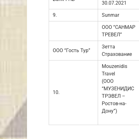
30.07.2021
9.
Sunmar
ООО “САНМАР
ТРЕВЕЛ”
Зетта
ООО “Гость Тур”
Страхование
Mouzenidis
Travel
(ООО
“МУЗЕНИДИС
10.
ТРЭВЕЛ –
Ростов-на-
Дону”)