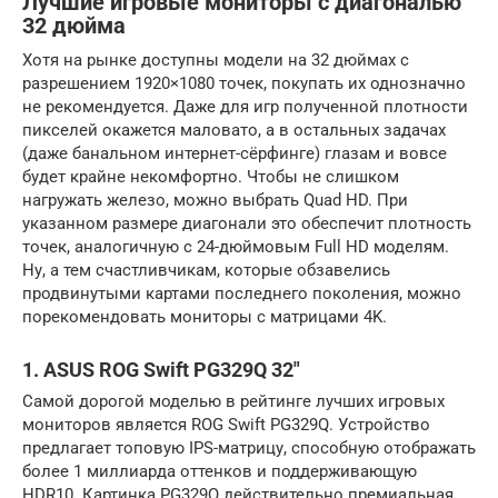
Лучшие игровые мониторы с диагональю
32 дюйма
Хотя на рынке доступны модели на 32 дюймах с
разрешением 1920×1080 точек, покупать их однозначно
не рекомендуется. Даже для игр полученной плотности
пикселей окажется маловато, а в остальных задачах
(даже банальном интернет-сёрфинге) глазам и вовсе
будет крайне некомфортно. Чтобы не слишком
нагружать железо, можно выбрать Quad HD. При
указанном размере диагонали это обеспечит плотность
точек, аналогичную с 24-дюймовым Full HD моделям.
Ну, а тем счастливчикам, которые обзавелись
продвинутыми картами последнего поколения, можно
порекомендовать мониторы с матрицами 4K.
1. ASUS ROG Swift PG329Q 32″
Самой дорогой моделью в рейтинге лучших игровых
мониторов является ROG Swift PG329Q. Устройство
предлагает топовую IPS-матрицу, способную отображать
более 1 миллиарда оттенков и поддерживающую
HDR10. Картинка PG329Q действительно премиальная.