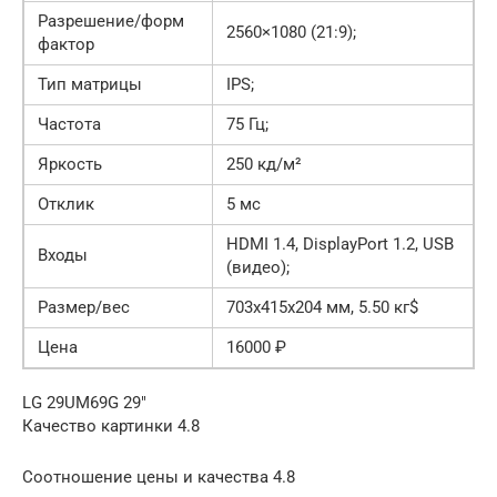
Разрешение/форм
2560×1080 (21:9);
фактор
Тип матрицы
IPS;
Частота
75 Гц;
Яркость
250 кд/м²
Отклик
5 мс
HDMI 1.4, DisplayPort 1.2, USB
Входы
(видео);
Размер/вес
703x415x204 мм, 5.50 кг$
Цена
16000 ₽
LG 29UM69G 29″
Качество картинки 4.8
Соотношение цены и качества 4.8