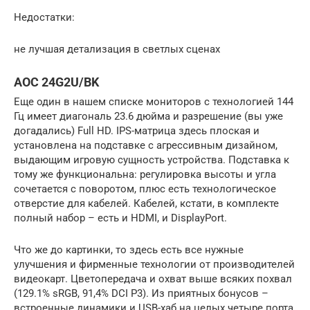
Недостатки:
не лучшая детализация в светлых сценах
AOC 24G2U/BK
Еще один в нашем списке мониторов с технологией 144
Гц имеет диагональ 23.6 дюйма и разрешение (вы уже
догадались) Full HD. IPS-матрица здесь плоская и
установлена на подставке с агрессивным дизайном,
выдающим игровую сущность устройства. Подставка к
тому же функциональна: регулировка высоты и угла
сочетается с поворотом, плюс есть технологическое
отверстие для кабелей. Кабелей, кстати, в комплекте
полный набор – есть и HDMI, и DisplayPort.
Что же до картинки, то здесь есть все нужные
улучшения и фирменные технологии от производителей
видеокарт. Цветопередача и охват выше всяких похвал
(129.1% sRGB, 91,4% DCI P3). Из приятных бонусов –
встроенные динамики и USB-хаб на целых четыре порта.