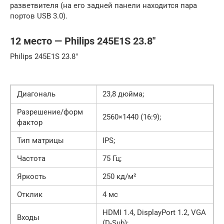
разветвителя (на его задней панели находится пара
портов USB 3.0).
12 место — Philips 245E1S 23.8″
Philips 245E1S 23.8″
Диагональ
23,8 дюйма;
Разрешение/форм
2560×1440 (16:9);
фактор
Тип матрицы
IPS;
Частота
75 Гц;
Яркость
250 кд/м²
Отклик
4 мс
HDMI 1.4, DisplayPort 1.2, VGA
Входы
(D-Sub);