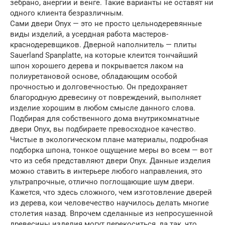
зебрано, анергии и венге. Такие варианты не оставят ни
одного клиента безразличным.
Сами двери Onyx — это не просто цельнодеревянные
виды изделий, а усердная работа мастеров-
краснодеревщиков. Дверной наполнитель — плиты
Sauerland Spanplatte, на которые клеится тончайший
шпон хорошего дерева и покрывается лаком на
полиуретановой основе, обладающим особой
прочностью и долговечностью. Он предохраняет
благородную древесину от повреждений, выполняет
изделие хорошим в любом смысле данного слова.
Подбирая для собственного дома внутрикомнатные
двери Onyx, вы подбираете превосходное качество.
Чистые в экологическом плане материалы, подробная
подборка шпона, тонкое ощущение меры во всем — вот
что из себя представляют двери Onyx. Данные изделия
можно ставить в интерьере любого направления, это
ультрапрочные, отлично поглощающие шум двери.
Кажется, что здесь сложного, чем изготовление дверей
из дерева, кои человечество научилось делать многие
столетия назад. Впрочем сделанные из непросушенной
древесины изделия могут перекоситься, да так, что