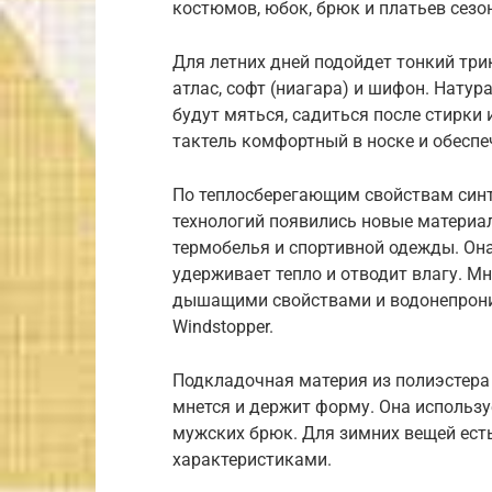
костюмов, юбок, брюк и платьев сезо
Для летних дней подойдет тонкий трик
атлас, софт (ниагара) и шифон. Нату
будут мяться, садиться после стирк
тактель комфортный в носке и обеспе
По теплосберегающим свойствам синте
технологий появились новые материа
термобелья и спортивной одежды. Она
удерживает тепло и отводит влагу. 
дышащими свойствами и водонепрониц
Windstopper.
Подкладочная материя из полиэстера 
мнется и держит форму. Она использу
мужских брюк. Для зимних вещей ест
характеристиками.