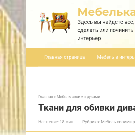
Перейти
Мебельк
к
контенту
Здесь вы найдете все,
сделать или починить
интерьер
Главная страница
Мебель в интерь
Главная
»
Мебель своими руками
Ткани для обивки див
На чтение:
18 мин
Рубрика:
Мебель своими 