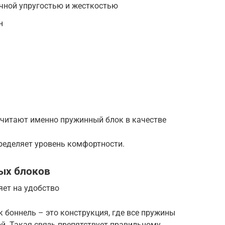
очной упругостью и жесткостью
н
читают именно пружинный блок в качестве
еделяет уровень комфортности.
ых блоков
ет на удобство
боннель – это конструкция, где все пружины
й. Такая связь препятствует правильному