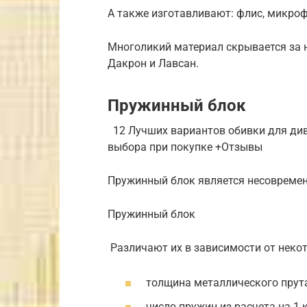
А также изготавливают: флис, микроф
Многоликий материал скрывается за н
Дакрон и Лавсан.
Пружинный блок
12 Лучших вариантов обивки для див
выбора при покупке +Отзывы
Пружинный блок является несовремен
Пружинный блок
Различают их в зависимости от неко
толщина металлического прут
число пружин из расчета на 1 к