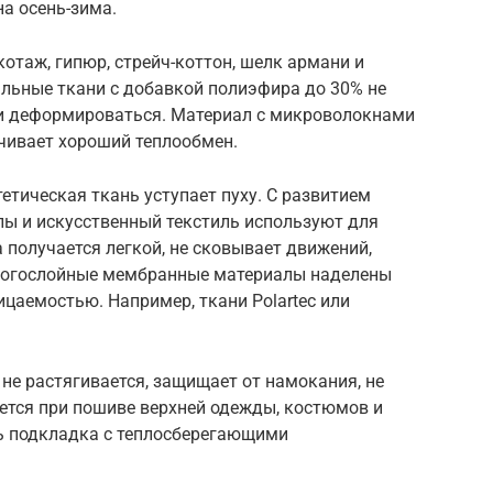
на осень-зима.
отаж, гипюр, стрейч-коттон, шелк армани и
ральные ткани с добавкой полиэфира до 30% не
и и деформироваться. Материал с микроволокнами
чивает хороший теплообмен.
тическая ткань уступает пуху. С развитием
лы и искусственный текстиль используют для
 получается легкой, не сковывает движений,
Многослойные мембранные материалы наделены
аемостью. Например, ткани Polartec или
не растягивается, защищает от намокания, не
ется при пошиве верхней одежды, костюмов и
ь подкладка с теплосберегающими