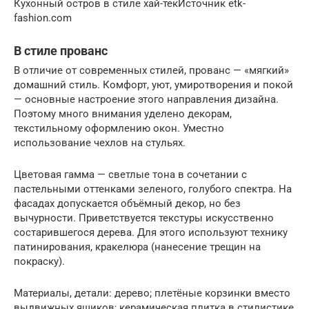
Кухонный остров в стиле хай-текИсточник etk-
fashion.com
В стиле прованс
В отличие от современных стилей, прованс — «мягкий»
домашний стиль. Комфорт, уют, умиротворения и покой
— основные настроение этого направления дизайна.
Поэтому много внимания уделено декорам,
текстильному оформлению окон. Уместно
использование чехлов на стульях.
Цветовая гамма — светлые тона в сочетании с
пастельными оттенками зеленого, голубого спектра. На
фасадах допускается объёмный декор, но без
вычурности. Приветствуется текстуры искусственно
состарившегося дерева. Для этого используют технику
патинирования, кракелюра (нанесение трещин на
покраску).
Материалы, детали: дерево; плетёные корзинки вместо
выдвижных ящиков; керамическая плитка в стилистике