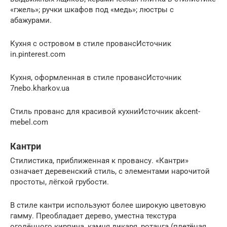
«гжель»; ручки шкафов под «медь»; люстры с
абажурами.
Кухня с островом в стиле провансИсточник
in.pinterest.com
Кухня, оформленная в стиле провансИсточник
7nebo.kharkov.ua
Стиль прованс для красивой кухниИсточник akcent-
mebel.com
Кантри
Стилистика, приближенная к провансу. «Кантри»
означает деревенский стиль, с элементами нарочитой
простоты, лёгкой грубости.
В стиле кантри используют более широкую цветовую
гамму. Преобладает дерево, уместна текстура
оголённого кирпича, камня дикаря, ротанга (плетёная