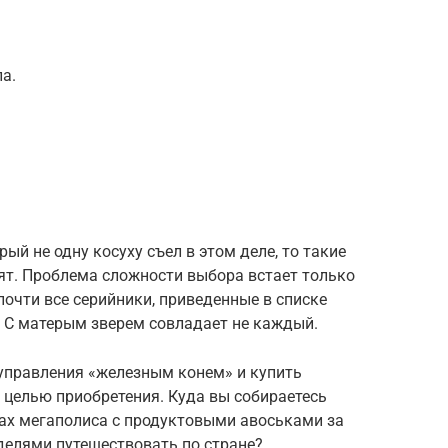
а.
й не одну косуху съел в этом деле, то такие
ят. Проблема сложности выбора встает только
почти все серийники, приведенные в списке
. С матерым зверем совладает не каждый.
управления «железным конем» и купить
 целью приобретения. Куда вы собираетесь
ках мегаполиса с продуктовыми авоськами за
делями путешествовать по стране?