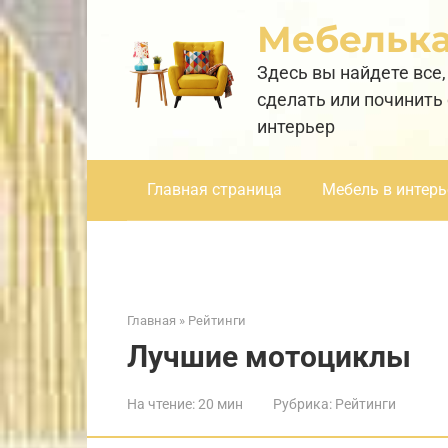
Перейти
Мебельк
к
контенту
Здесь вы найдете все,
сделать или починить
интерьер
Главная страница
Мебель в интерь
Главная
»
Рейтинги
Лучшие мотоциклы
На чтение:
20 мин
Рубрика:
Рейтинги