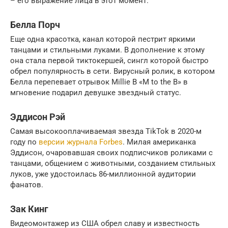
– его выражение лица в этот момент.
Белла Порч
Еще одна красотка, канал которой пестрит яркими
танцами и стильными луками. В дополнение к этому
она стала первой тиктокершей, сингл которой быстро
обрел популярность в сети. Вирусный ролик, в котором
Белла перепевает отрывок Millie B «M to the B» в
мгновение подарил девушке звездный статус.
Эддисон Рэй
Самая высокооплачиваемая звезда TikTok в 2020-м
году по
версии журнала Forbes
. Милая американка
Эддисон, очаровавшая своих подписчиков роликами с
танцами, общением с животными, созданием стильных
луков, уже удостоилась 86-миллионной аудитории
фанатов.
Зак Кинг
Видеомонтажер из США обрел славу и известность