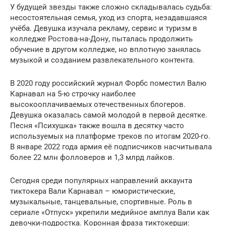
У будущей звезды также сложно складывалась судьба:
несостоятельная семья, уход из спорта, незадавшаяся
учёба. Девушка изучала рекламу, сервис и туризм в
колледже Ростова-на-Дону, пыталась продолжить
обучение в другом колледже, но вплотную занялась
музыкой и созданием развлекательного контента.
В 2020 году российский журнал Форбс поместил Валю
Карнавал на 5-ю строчку наиболее
высокооплачиваемых отечественных блогеров.
Девушка оказалась самой молодой в первой десятке.
Песня «Психушка» также вошла в десятку часто
используемых на платформе треков по итогам 2020-го.
В январе 2022 года армия её подписчиков насчитывала
более 22 млн фолловеров и 1,3 млрд лайков.
Сегодня среди популярных направлений аккаунта
тиктокера Вали Карнавал – юмористические,
музыкальные, танцевальные, спортивные. Роль в
сериале «Отпуск» укрепили медийное амплуа Вали как
девочки-подростка. Коронная фраза тиктокерши: