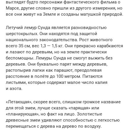
выглядят будто персонажи фантастического фильма о
Марсе, другие словно пришли из другого измерения, но
все они живут на Земле и созданы матушкой природой.
Летучий лемур Сунда является разновидностью
шерстокрылых. Они находятся под защитой
национального законодательства. Рост животного
всего 35 см, вес 1,3 — 1,5 кг. Они прекрасно карабкаются
и лазают по деревьям, но на земле практически
беспомощны. Лемуры Сунда не смогут выжить без
деревьев. Они буквально парят между деревьев,
растопырив лапки как парашют, преодолевая
расстояние в полёте до 100 метром. Питаются
листьями, которые содержат малое число калия
и азота.
«Летающая», скорее всего, слишком громкое название
для этой змеи, лучше сказать «парящая» или
«планирующая», но факт на лицо. Золотистые
древесные змеи удивляют способностью с легкостью
перемещаться с дерева на дерево по воздуху.