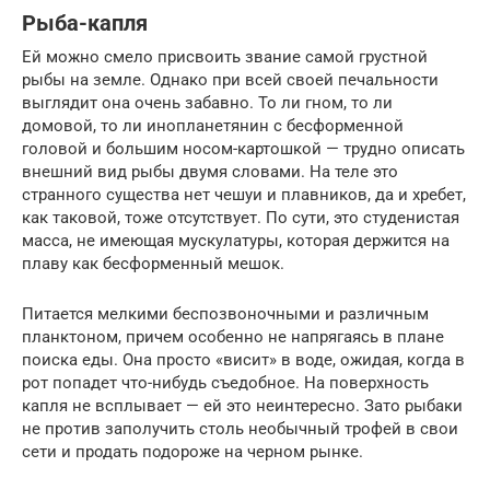
Рыба-капля
Ей можно смело присвоить звание самой грустной
рыбы на земле. Однако при всей своей печальности
выглядит она очень забавно. То ли гном, то ли
домовой, то ли инопланетянин с бесформенной
головой и большим носом-картошкой — трудно описать
внешний вид рыбы двумя словами. На теле это
странного существа нет чешуи и плавников, да и хребет,
как таковой, тоже отсутствует. По сути, это студенистая
масса, не имеющая мускулатуры, которая держится на
плаву как бесформенный мешок.
Питается мелкими беспозвоночными и различным
планктоном, причем особенно не напрягаясь в плане
поиска еды. Она просто «висит» в воде, ожидая, когда в
рот попадет что-нибудь съедобное. На поверхность
капля не всплывает — ей это неинтересно. Зато рыбаки
не против заполучить столь необычный трофей в свои
сети и продать подороже на черном рынке.