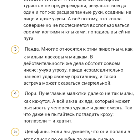
туристов не предупреждали, результат всегда
один и тот же: расцарапанные руки, ссадины на
лице и даже укусы. А всё потому, что коала
совершенно не постесняется воспользоваться
своими когтями и клыками, попадись вы ей на
пути.
Панда. Многие относятся к этим животным, как
к милым ласковым мишкам. В
действительности же дела обстоят совсем
иначе: учуяв угрозу, панда незамедлительно
нанесёт удар своему противнику, и такая
встреча может оказаться смертельной.
Лори. Пучеглазые малютки далеко не так милы,
как кажутся. А всё из-за их яда, который может
вызывать у человека удушье и даже смерть. Так
что даже не пытайтесь погладить кроху:
поглазели – и хватит.
Дельфины. Если вы думаете, что они попали в
этот список по ошибке, то очень сильно