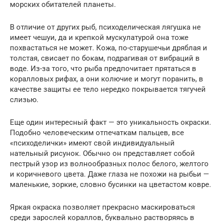
морских обитателей планеты.
В отличие от других рыб, психоделическая лягушка не
имеет чешуи, да и крепкой мускулатурой она тоже
похвастаться не может. Кожа, по-старушечьи дряблая и
толстая, свисает по бокам, подрагивая от вибраций в
воде. Из-за того, что рыба предпочитает прятаться в
коралловых рифах, а они колючие и могут поранить, в
качестве защиты ее тело нередко покрывается тягучей
слизью.
Еще один интересный факт — это уникальность окраски.
Подобно человеческим отпечаткам пальцев, все
«психоделички» имеют свой индивидуальный
нательный рисунок. Обычно он представляет собой
пестрый узор из волнообразных полос белого, желтого
и коричневого цвета. Даже глаза не похожи на рыбьи —
маленькие, зоркие, словно бусинки на цветастом ковре.
Яркая окраска позволяет прекрасно маскироваться
среди зарослей кораллов, буквально растворяясь в