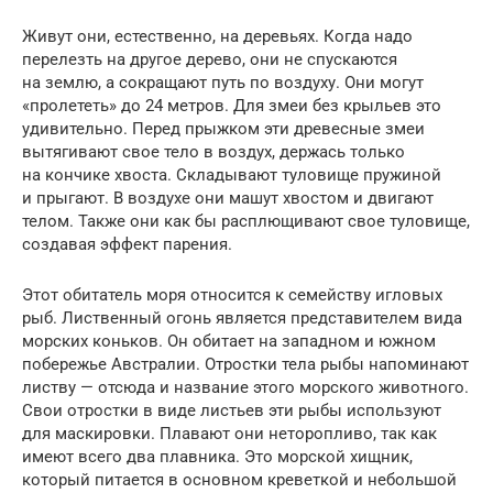
Живут они, естественно, на деревьях. Когда надо
перелезть на другое дерево, они не спускаются
на землю, а сокращают путь по воздуху. Они могут
«пролететь» до 24 метров. Для змеи без крыльев это
удивительно. Перед прыжком эти древесные змеи
вытягивают свое тело в воздух, держась только
на кончике хвоста. Складывают туловище пружиной
и прыгают. В воздухе они машут хвостом и двигают
телом. Также они как бы расплющивают свое туловище,
создавая эффект парения.
Этот обитатель моря относится к семейству игловых
рыб. Лиственный огонь является представителем вида
морских коньков. Он обитает на западном и южном
побережье Австралии. Отростки тела рыбы напоминают
листву — отсюда и название этого морского животного.
Свои отростки в виде листьев эти рыбы используют
для маскировки. Плавают они неторопливо, так как
имеют всего два плавника. Это морской хищник,
который питается в основном креветкой и небольшой