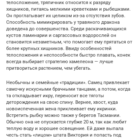
телосложение, тряпичник относится к разряду
хищников, питаясь мелкими креветками и рыбешками.
Он проглатывает их целиком из-за отсутствия зубов.
Способность мимикрировать у травяного дракона
доведена до совершенства. Среди раскачивающихся
кустов ламинарии и саргассовых водорослей он
становится незаметным, что помогает ему прятаться от
более крупных хищников. Ввиду особенностей
телосложения и неспособности быстро плавать, конек
всегда выбирает стратегию хамелеона — лучше
притвориться растением, чем убегать.
Необычны и семейные «традиции». Самец привлекает
самочку искусными брачными танцами, а потом, когда
та откладывает икру, переносит все тяготы
деторождения на свою спину. Вернее, хвост, куда
новоиспеченная жена приклеивает ему икринки.
Встретить рыбку можно также у берегов Тасмании.
Обычно она не опускается глубже 20 м, так как любит
теплую воду и хорошее освещение. Ей даже выпала
честь стать «лицом» штата Виктория и попасть под