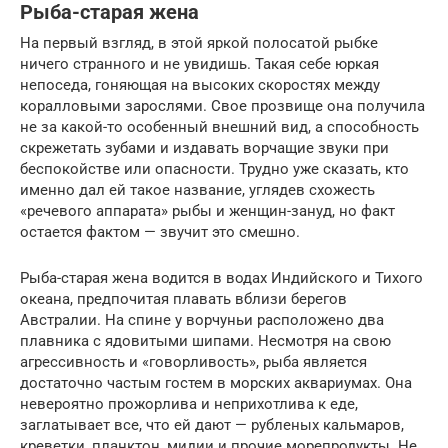
Рыба-старая жена
На первый взгляд, в этой яркой полосатой рыбке
ничего странного и не увидишь. Такая себе юркая
непоседа, гоняющая на высоких скоростях между
коралловыми зарослями. Свое прозвище она получила
не за какой-то особенный внешний вид, а способность
скрежетать зубами и издавать ворчащие звуки при
беспокойстве или опасности. Трудно уже сказать, кто
именно дал ей такое название, углядев схожесть
«речевого аппарата» рыбы и женщин-зануд, но факт
остается фактом — звучит это смешно.
Рыба-старая жена водится в водах Индийского и Тихого
океана, предпочитая плавать вблизи берегов
Австралии. На спине у ворчуньи расположено два
плавника с ядовитыми шипами. Несмотря на свою
агрессивность и «говорливость», рыба является
достаточно частым гостем в морских аквариумах. Она
невероятно прожорлива и неприхотлива к еде,
заглатывает все, что ей дают — рубленых кальмаров,
креветки, планктон, мидии и прочие морепродукты. Не