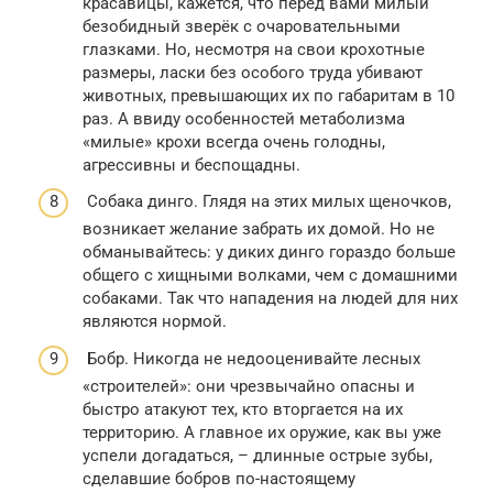
красавицы, кажется, что перед вами милый
безобидный зверёк с очаровательными
глазками. Но, несмотря на свои крохотные
размеры, ласки без особого труда убивают
животных, превышающих их по габаритам в 10
раз. А ввиду особенностей метаболизма
«милые» крохи всегда очень голодны,
агрессивны и беспощадны.
Собака динго. Глядя на этих милых щеночков,
возникает желание забрать их домой. Но не
обманывайтесь: у диких динго гораздо больше
общего с хищными волками, чем с домашними
собаками. Так что нападения на людей для них
являются нормой.
Бобр. Никогда не недооценивайте лесных
«строителей»: они чрезвычайно опасны и
быстро атакуют тех, кто вторгается на их
территорию. А главное их оружие, как вы уже
успели догадаться, – длинные острые зубы,
сделавшие бобров по-настоящему