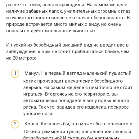
разве что змеи, львы и крокодилы. На самом же деле
наличие забавных лапок, умилительных огромных глаз
и пушистого хвоста вовсе не означает безопасность. В
природе встречается много милых с виду, но очень
опасных в действительности животных.
И пускай их безобидный внешний вид не вводит вас в
заблуждение: к ним не стоит приближаться ближе, чем
на 20 метров:
Манул. На первый взгляд маленький пушистый
котик производит впечатление безобидного
зверька. На самом же деле с ним точно не стоит
играться. Вторгаясь на его территорию, вы
автоматически попадаете в зону повышенного
риска. Так что, завидев его издалека, поскорее
уносите ноги.
Коала. Казалось бы, что может быть опасного в
10-килограммовой тушке, наполненной ленью и
беззаботностью? И сколько бы настырных