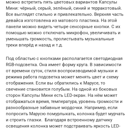
можно встретить пять цветовых вариантов Капсулы
Мини: чёрный, серый, зелёный, синий и терракотовый.
Все выглядят стильно и привлекательно. Верхняя часть
девайса изготовлена из матового пластика. На этой
панели можно видеть четыре сенсорные кнопки. С их
помощью можно отключать микрофон, увеличивать и
уменьшать громкость, пролистывать музыкальные
треки вперёд и назад и т.д.
Под областью с кнопками располагается светодиодная
RGB-подсветка. Она имеет форму круга. В зависимости
от времени суток, стиля воспроизводимой музыки и
режима работа подсветка может менять цвет и схему
отображения. Если вы обратились к Марусе, то
свечение становится голубым. На одной из боковых
сторон Капсулы Мини есть LED-экран. На нём может
отображаться время, температура, уровень громкости и
разнообразные забавные мордочки. Например, если
попросить Марусю помурлыкать, колонка будет мурчать
и строить глазки. Благодаря встроенному датчику
освещения колонка может подстраивать яркость LED-