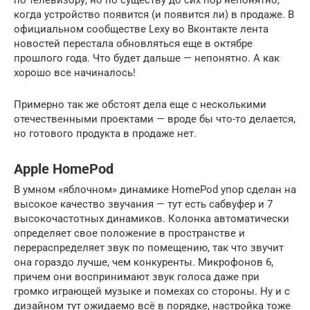
по телевизору, но по существу до сих пор непонятно,
когда устройство появится (и появится ли) в продаже. В
официальном сообществе Lexy во Вконтакте лента
новостей перестала обновляться еще в октябре
прошлого года. Что будет дальше — непонятно. А как
хорошо все начиналось!
Примерно так же обстоят дела еще с несколькими
отечественными проектами — вроде бы что-то делается,
но готового продукта в продаже нет.
Apple HomePod
В умном «яблочном» динамике HomePod упор сделан на
высокое качество звучания — тут есть сабвуфер и 7
высокочастотных динамиков. Колонка автоматически
определяет свое положение в пространстве и
перераспределяет звук по помещению, так что звучит
она гораздо лучше, чем конкуренты. Микрофонов 6,
причем они воспринимают звук голоса даже при
громко играющей музыке и помехах со стороны. Ну и с
дизайном тут ожидаемо всё в порядке, настройка тоже