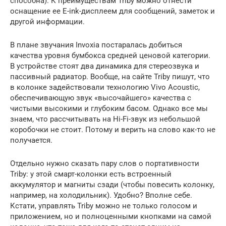
способна). К преимуществам Triby можно отнести
оснащение ее E-ink-дисплеем для сообщений, заметок и
другой информации.
В плане звучания Invoxia постаралась добиться
качества уровня бумбокса средней ценовой категории.
В устройстве стоят два динамика для стереозвука и
пассивный радиатор. Вообще, на сайте Triby пишут, что
в колонке задействовали технологию Vivo Acoustic,
обеспечивающую звук «высочайшего» качества с
чистыми высокими и глубоким басом. Однако все мы
знаем, что рассчитывать на Hi-Fi-звук из небольшой
коробочки не стоит. Потому и верить на слово как-то не
получается.
Отдельно нужно сказать пару слов о портативности
Triby: у этой смарт-колонки есть встроенный
аккумулятор и магниты сзади (чтобы повесить колонку,
например, на холодильник). Удобно? Вполне себе.
Кстати, управлять Triby можно не только голосом и
приложением, но и полноценными кнопками на самой