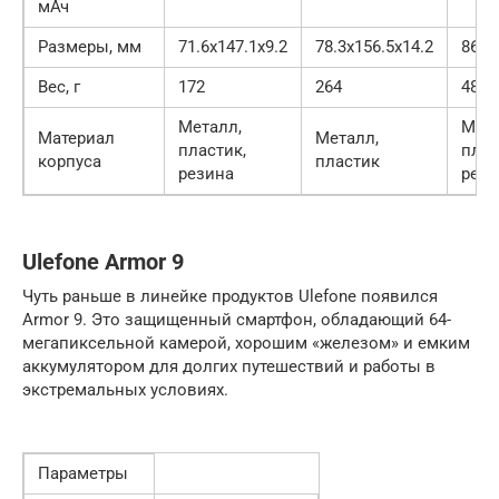
мАч
Размеры, мм
71.6х147.1х9.2
78.3х156.5х14.2
86.2
Вес, г
172
264
485
Металл,
Мета
Материал
Металл,
пластик,
плас
корпуса
пластик
резина
рези
Ulefone Armor 9
Чуть раньше в линейке продуктов Ulefone появился
Armor 9. Это защищенный смартфон, обладающий 64-
мегапиксельной камерой, хорошим «железом» и емким
аккумулятором для долгих путешествий и работы в
экстремальных условиях.
Параметры