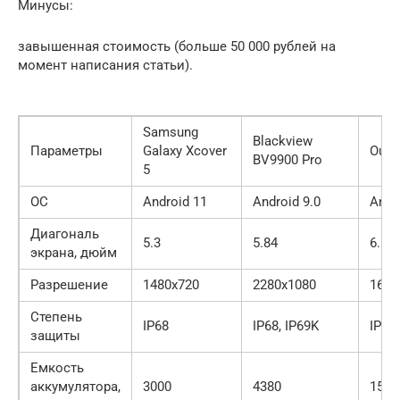
Минусы:
завышенная стоимость (больше 50 000 рублей на
момент написания статьи).
Samsung
Blackview
Параметры
Galaxy Xcover
Ouki
BV9900 Pro
5
ОС
Android 11
Android 9.0
Andr
Диагональ
5.3
5.84
6.52
экрана, дюйм
Разрешение
1480х720
2280х1080
1600
Степень
IP68
IP68, IP69K
IP68
защиты
Емкость
аккумулятора,
3000
4380
1560