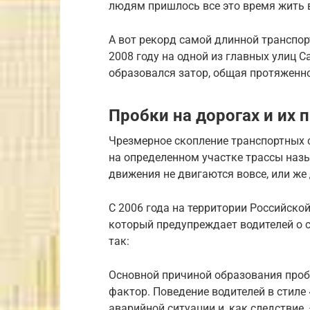
людям пришлось все это время жить в
А вот рекорд самой длинной транспо
2008 году на одной из главных улиц С
образовался затор, общая протяженно
Пробки на дорогах и их 
Чрезмерное скопление транспортных с
на определенном участке трассы наз
движения не двигаются вовсе, или же
С 2006 года на территории Российско
который предупреждает водителей о 
так:
Основной причиной образования пробк
фактор. Поведение водителей в стиле 
аварийной ситуации и, как следствие,