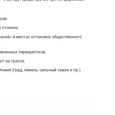
ров;
 стоянок;
анов» в местах остановок общественного
ивленных перекрестков;
т на трассе;
овий (град, ливень, сильный туман и пр.).