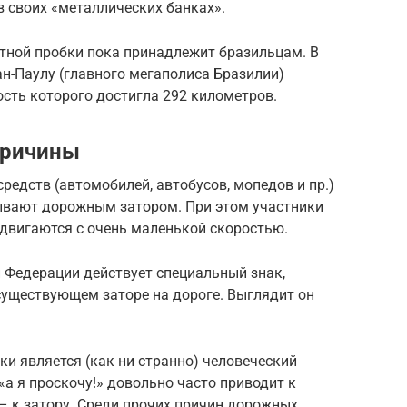
 своих «металлических банках».
ртной пробки пока принадлежит бразильцам. В
ан-Паулу (главного мегаполиса Бразилии)
сть которого достигла 292 километров.
причины
редств (автомобилей, автобусов, мопедов и пр.)
ывают дорожным затором. При этом участники
 двигаются с очень маленькой скоростью.
й Федерации действует специальный знак,
существующем заторе на дороге. Выглядит он
и является (как ни странно) человеческий
«а я проскочу!» довольно часто приводит к
 – к затору. Среди прочих причин дорожных