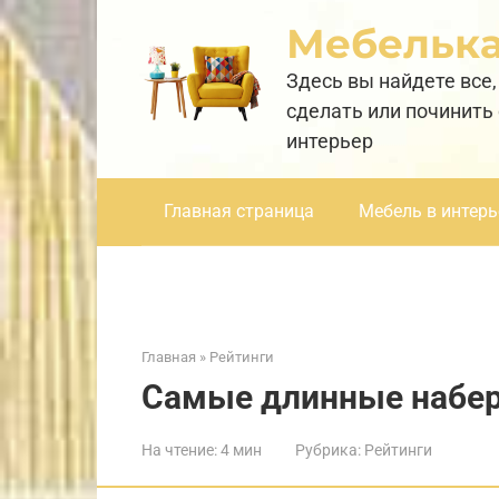
Перейти
Мебельк
к
контенту
Здесь вы найдете все,
сделать или починить
интерьер
Главная страница
Мебель в интерь
Главная
»
Рейтинги
Самые длинные набе
На чтение:
4 мин
Рубрика:
Рейтинги