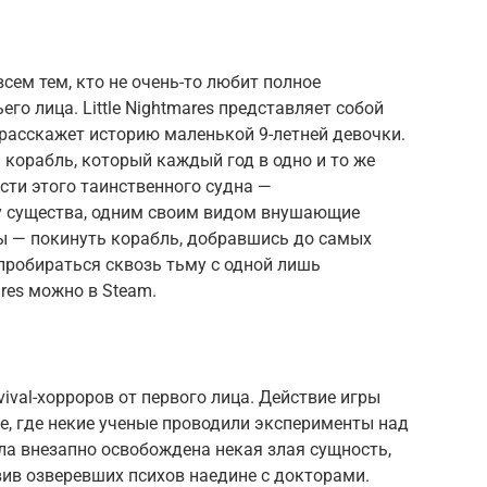
сем тем, кто не очень-то любит полное
его лица. Little Nightmares представляет собой
расскажет историю маленькой 9-летней девочки.
корабль, который каждый год в одно и то же
сти этого таинственного судна —
у существа, одним своим видом внушающие
ры — покинуть корабль, добравшись до самых
 пробираться сквозь тьму с одной лишь
ares можно в Steam.
vival-хорроров от первого лица. Действие игры
е, где некие ученые проводили эксперименты над
ла внезапно освобождена некая злая сущность,
авив озверевших психов наедине с докторами.