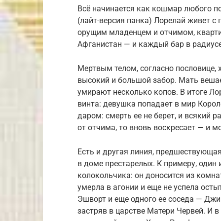
Всё начинается как кошмар любого п
(лайт-версия панка) Лорелай живет с
орущим младенцем и отчимом, кварт
Афганистан — и каждый бар в радиус
Мертвым телом, согласно пословице, хо
высокий и большой забор. Мать вешает
умирают несколько копов. В итоге Ло
винта: девушка попадает в мир Коро
даром: смерть ее не берет, и всякий 
от отчима, то вновь воскресает — и м
Есть и другая линия, предшествующая
в доме престарелых. К примеру, один
колокольчика: он доносится из комна
умерла в агонии и еще не успела осты
Эшворт и еще одного ее соседа — Джи
застряв в царстве Матери Червей. И в