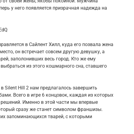
о от своей жены, якобы покойной. Мужчина
еперь у него появляется призрачная надежда на
rEdQ
равляется в Сайлент Хилл, куда его позвала жена
место, он встречает совсем другую девушку, а
рей, заполонивших весь город. Кто же ему
 выбраться из этого кошмарного сна, ставшего
 в Silent Hill 2 нам предлагалось завершить
ми. Всего в игре 6 концовок, каждая из которых
 решений. Именно в этой части мы впервые
оторый сразу же станет символом франшизы.
угих запоминающихся тварей, с которыми