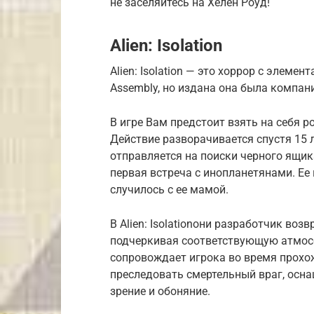
не заселяйтесь на Хелен Роуд!
Alien: Isolation
Alien: Isolation — это хоррор с элемен
Assembly, но издана она была компан
В игре Вам предстоит взять на себя 
Действие разворачивается спустя 15 
отправляется на поиски черного ящика
первая встреча с инопланетянами. Ее 
случилось с ее мамой.
В Alien: Isolationони разработчик воз
подчеркивая соответствующую атмосф
сопровождает игрока во время прохож
преследовать смертельный враг, осна
зрение и обоняние.