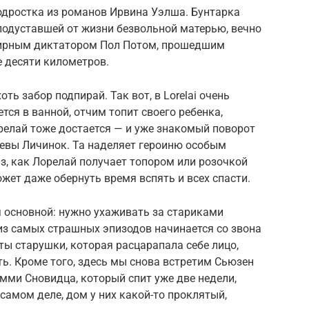
одростка из романов Ирвина Уэлша. Бунтарка
 подуставшей от жизни безвольной матерью, вечно
ирным диктатором Пол Потом, прошедшим
е десяти километров.
ть забор подпирай. Так вот, в Lorelai очень
ся в ванной, отчим топит своего ребенка,
релай тоже достается — и уже знакомый поворот
левы Личинок. Та наделяет героиню особым
раз, как Лорелай получает топором или розочкой
ожет даже обернуть время вспять и всех спасти.
 основной: нужно ухаживать за стариками
 из самых страшных эпизодов начинается со звона
ты старушки, которая расцарапала себе лицо,
ть. Кроме того, здесь мы снова встретим Сьюзен
мми Сновидца, который спит уже две недели,
 самом деле, дом у них какой-то проклятый,