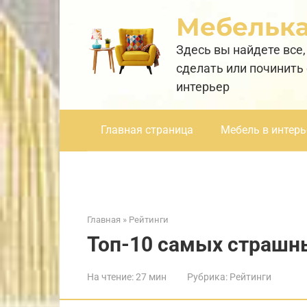
Перейти
Мебельк
к
контенту
Здесь вы найдете все,
сделать или починить
интерьер
Главная страница
Мебель в интерь
Главная
»
Рейтинги
Топ-10 самых страшн
На чтение:
27 мин
Рубрика:
Рейтинги