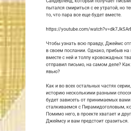
Сандерленд, который получает письм
пытался смириться с ее утратой, но т
то, что пара все еще будет вместе.
https://youtube.com/watch?v=dk7JkSA
Чтобы узнать всю правду, Джеймс отп
в своем послании. Однако, прибыв на 
вместе с ней и толпу кровожадных тва
отправил письмо, на самом деле? Как
явью?
Как и во всех остальных частях серии,
историю несколькими разными способа
будет зависеть от принимаемых вами
сталкиваемся с Пирамидоголовым, к
Помимо него, в проекте хватает и др
Джеймсу и вам предстоит сразиться.