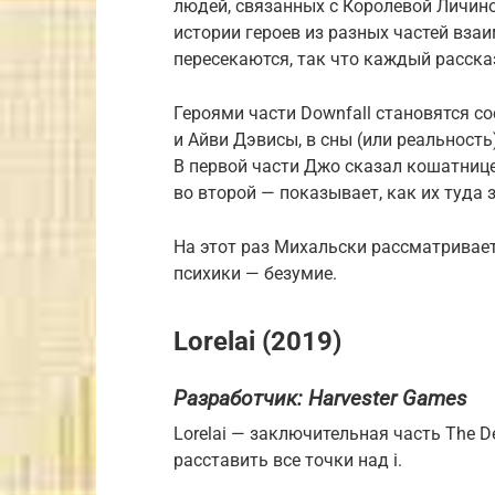
людей, связанных с Королевой Личино
истории героев из разных частей вза
пересекаются, так что каждый расска
Героями части Downfall становятся 
и Айви Дэвисы, в сны (или реальность
В первой части Джо сказал кошатнице,
во второй — показывает, как их туда 
На этот раз Михальски рассматривает
психики — безумие.
Lorelai (2019)
Разработчик:
Harvester Games
Lorelai — заключительная часть The D
расставить все точки над i.