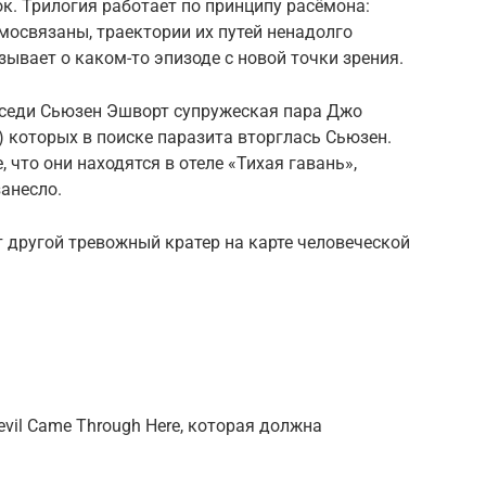
к. Трилогия работает по принципу расёмона:
имосвязаны, траектории их путей ненадолго
зывает о каком-то эпизоде с новой точки зрения.
соседи Сьюзен Эшворт супружеская пара Джо
) которых в поиске паразита вторглась Сьюзен.
 что они находятся в отеле «Тихая гавань»,
занесло.
 другой тревожный кратер на карте человеческой
evil Came Through Here, которая должна