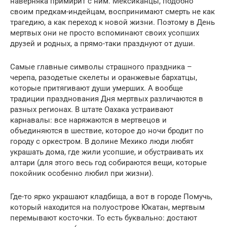
наверняка примирит с ним. Мексиканцы, подобно
своим предкам-индейцам, воспринимают смерть не как
трагедию, а как переход к новой жизни. Поэтому в День
мертвых они не просто вспоминают своих усопших
друзей и родных, а прямо-таки празднуют от души.
Самые главные символы страшного праздника –
черепа, разодетые скелеты и оранжевые бархатцы,
которые притягивают души умерших. А вообще
традиции празднования Дня мертвых различаются в
разных регионах. В штате Оахака устраивают
карнавалы: все наряжаются в мертвецов и
объединяются в шествие, которое до ночи бродит по
городу с оркестром. В долине Мехико люди любят
украшать дома, где жили усопшие, и обустраивать их
алтари (для этого весь год собираются вещи, которые
покойник особенно любил при жизни).
Где-то ярко украшают кладбища, а вот в городе Помучь,
который находится на полуострове Юкатан, мертвым
перемывают косточки. То есть буквально: достают