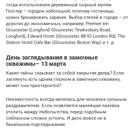
тогда использовали деревянный сырный муляж.
Глостер – городок небольшой, поэтому гостиницы
нужно бронировать заранее. Выбор отелей в городе – от
дорогих до экономичных, например: Premier Inn
Gloucester (Longford) Gloucester, Tewkesbury Road,
Longford), Edward Hotel (Gloucester, 88-92 London Rd), The
Station Hotel Cafe Bar (Gloucester, Bruton Way) и т. д.
День заглядывания в замочные
скважины– 13 марта
Какие тайны скрывает за собой закрытая дверь? Если
заглянуть хоть одним глазком в замочную скважину,
может она приоткроется?
Неизвестность всегда являлась для человека сильным
раздражителем. Если появляется малейшая лазейка
утолить жажду любопытства, перед подобным
соблазном сложно устоять. И дело вовсе не в
банальном подглядывании.