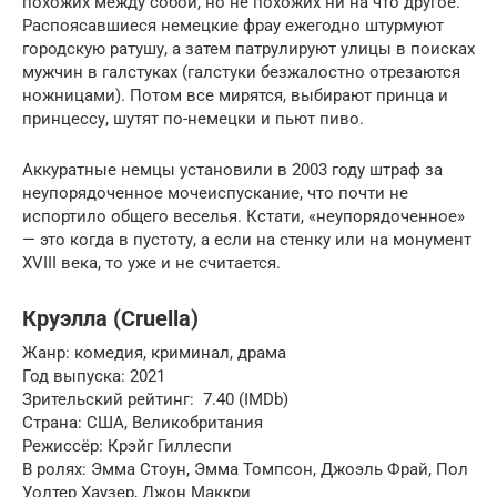
похожих между собой, но не похожих ни на что другое.
Распоясавшиеся немецкие фрау ежегодно штурмуют
городскую ратушу, а затем патрулируют улицы в поисках
мужчин в галстуках (галстуки безжалостно отрезаются
ножницами). Потом все мирятся, выбирают принца и
принцессу, шутят по-немецки и пьют пиво.
Аккуратные немцы установили в 2003 году штраф за
неупорядоченное мочеиспускание, что почти не
испортило общего веселья. Кстати, «неупорядоченное»
— это когда в пустоту, а если на стенку или на монумент
XVIII века, то уже и не считается.
Круэлла (Cruella)
Жанр: комедия, криминал, драма
Год выпуска: 2021
Зрительский рейтинг: ️ 7.40 (IMDb)
Страна: США, Великобритания
Режиссёр: Крэйг Гиллеспи
В ролях: Эмма Стоун, Эмма Томпсон, Джоэль Фрай, Пол
Уолтер Хаузер, Джон Маккри