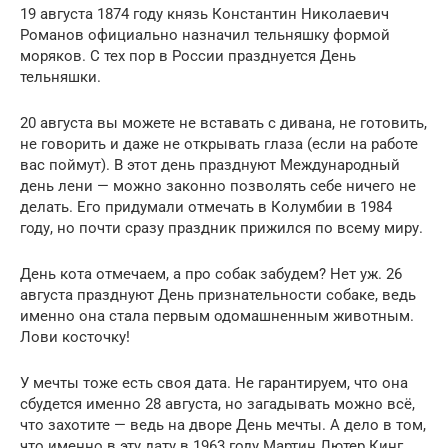
19 августа 1874 году князь Константин Николаевич
Романов официально назначил тельняшку формой
моряков. С тех пор в России празднуется День
тельняшки.
20 августа вы можете не вставать с дивана, не готовить,
не говорить и даже не открывать глаза (если на работе
вас поймут). В этот день празднуют Международный
день лени — можно законно позволять себе ничего не
делать. Его придумали отмечать в Колумбии в 1984
году, но почти сразу праздник прижился по всему миру.
День кота отмечаем, а про собак забудем? Нет уж. 26
августа празднуют День признательности собаке, ведь
именно она стала первым одомашненным животным.
Лови косточку!
У мечты тоже есть своя дата. Не гарантируем, что она
сбудется именно 28 августа, но загадывать можно всё,
что захотите — ведь на дворе День мечты. А дело в том,
что именно в эту дату в 1963 году Мартин Лютер Кинг