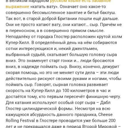
В великом народном
русском языке есть забавное
выражение
«катать вату». Означает оно какое-то
совершенно бессмысленное занятие и битьё баклуш.
Так вот, в старой доброй Британии пошли ещё дальше.
Они не просто катают вату, они катают… сыр. Причём не
в переносном, а в совершенно прямом смысле.
Неподалёку от городка Глостер расположен крутой холм
Купер-Хилл. В определённый день на нём собираются
сотни интересующихся и, некий джентльмен,
выбранный судьёй, скатывает большую головку сыра
вниз. Это знаменует старт гонки и… люди бросаются
вниз, в надежде поймать сыр. Внизу, конечно, дежурит
скорая помощь, но это не меняет сути дела – эти люди
действительно рискуют своими руками и ногами, чтобы
поймать сыр. Говорят, сырная головка развивает
скорость на Купер-Хилл до 100 километров в час и
достаётся тому, кто первым пересечёт финишную черту.
Для катания используют особый сорт сыра – Дабл
Глостер цилиндрической формы. Несмотря на всю
кажущуюся абсурдность данного праздника, Cheese
Rolling Festival в Глостере проводится уже больше 200
лет и не прекращался даже в период Второй Мировой –