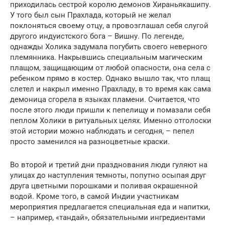
приходилась сестрой королю демонов Хираньякашипу.
У того был сын Прахлада, который не желал
поклоняться своему отцу, а провозглашал себя слугой
другого индуистского бога – Вишну. По легенде,
однажды Холика задумала погубить своего неверного
племянника. Накрывшись специальным магическим
плащом, защищающим от любой опасности, она села с
ребенком прямо в костер. Однако вышло так, что плащ
слетел и накрыл именно Прахладу, в то время как сама
демоница сгорела в языках пламени. Считается, что
после этого люди пришли к пепелищу и помазали себя
пеплом Холики в ритуальных целях. Именно отголоски
этой истории можно наблюдать и сегодня, – пепел
просто заменился на разноцветные краски.
Во второй и третий дни празднования люди гуляют на
улицах до наступления темноты, попутно осыпая друг
друга цветными порошками и поливая окрашенной
водой. Кроме того, в самой Индии участникам
мероприятия предлагается специальная еда и напитки,
– например, «тандай», обязательными ингредиентами