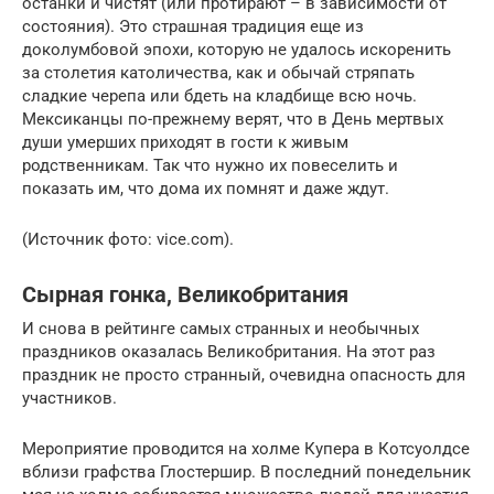
останки и чистят (или протирают – в зависимости от
состояния). Это страшная традиция еще из
доколумбовой эпохи, которую не удалось искоренить
за столетия католичества, как и обычай стряпать
сладкие черепа или бдеть на кладбище всю ночь.
Мексиканцы по-прежнему верят, что в День мертвых
души умерших приходят в гости к живым
родственникам. Так что нужно их повеселить и
показать им, что дома их помнят и даже ждут.
(Источник фото: vice.com).
Сырная гонка, Великобритания
И снова в рейтинге самых странных и необычных
праздников оказалась Великобритания. На этот раз
праздник не просто странный, очевидна опасность для
участников.
Мероприятие проводится на холме Купера в Котсуолдсе
вблизи графства Глостершир. В последний понедельник