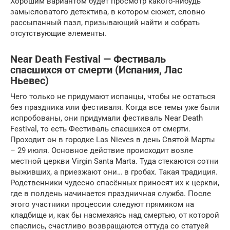
Хорошим вариантом будет просмотр какого-нибудь
замысловатого детектива, в котором сюжет, словно
рассыпанный пазл, призывающий найти и собрать
отсутствующие элементы.
Near Death Festival — Фестиваль
спасшихся от смерти (Испания, Лас
Ньевес)
Чего только не придумают испанцы, чтобы не остаться
без праздника или фестиваля. Когда все темы уже были
испробованы, они придумали фестиваль Near Death
Festival, то есть Фестиваль спасшихся от смерти.
Проходит он в городке Las Nieves в день Святой Марты
– 29 июля. Основное действие происходит возле
местной церкви Virgin Santa Marta. Туда стекаются сотни
выживших, а приезжают они… в гробах. Такая традиция.
Родственники чудесно спасённых приносят их к церкви,
где в полдень начинается праздничная служба. После
этого участники процессии следуют прямиком на
кладбище и, как бы насмехаясь над смертью, от которой
спаслись, счастливо возвращаются оттуда со статуей