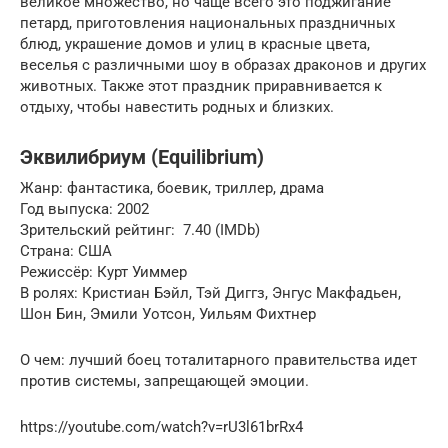
великое множество, но чаще всего это поджигание
петард, приготовления национальных праздничных
блюд, украшение домов и улиц в красные цвета,
веселья с различными шоу в образах драконов и других
животных. Также этот праздник приравнивается к
отдыху, чтобы навестить родных и близких.
Эквилибриум (Equilibrium)
Жанр: фантастика, боевик, триллер, драма
Год выпуска: 2002
Зрительский рейтинг: ️ 7.40 (IMDb)
Страна: США
Режиссёр: Курт Уиммер
В ролях: Кристиан Бэйл, Тэй Диггз, Энгус Макфадьен,
Шон Бин, Эмили Уотсон, Уильям Фихтнер
О чем: лучший боец тоталитарного правительства идет
против системы, запрещающей эмоции.
https://youtube.com/watch?v=rU3l61brRx4