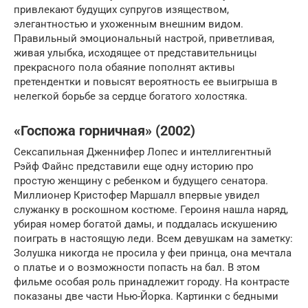
привлекают будущих супругов изяществом,
элегантностью и ухоженным внешним видом.
Правильный эмоциональный настрой, приветливая,
живая улыбка, исходящее от представительницы
прекрасного пола обаяние пополнят активы
претендентки и повысят вероятность ее выигрыша в
нелегкой борьбе за сердце богатого холостяка.
«Госпожа горничная» (2002)
Сексапильная Дженнифер Лопес и интеллигентный
Рэйф Файнс представили еще одну историю про
простую женщину с ребенком и будущего сенатора.
Миллионер Кристофер Маршалл впервые увидел
служанку в роскошном костюме. Героиня нашла наряд,
убирая номер богатой дамы, и поддалась искушению
поиграть в настоящую леди. Всем девушкам на заметку:
Золушка никогда не просила у феи принца, она мечтала
о платье и о возможности попасть на бал. В этом
фильме особая роль принадлежит городу. На контрасте
показаны две части Нью-Йорка. Картинки с бедными