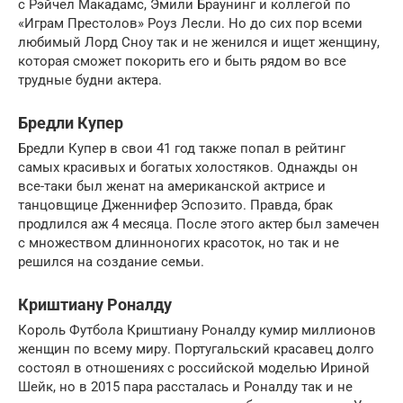
с Рэйчел Макадамс, Эмили Браунинг и коллегой по
«Играм Престолов» Роуз Лесли. Но до сих пор всеми
любимый Лорд Сноу так и не женился и ищет женщину,
которая сможет покорить его и быть рядом во все
трудные будни актера.
Бредли Купер
Бредли Купер в свои 41 год также попал в рейтинг
самых красивых и богатых холостяков. Однажды он
все-таки был женат на американской актрисе и
танцовщице Дженнифер Эспозито. Правда, брак
продлился аж 4 месяца. После этого актер был замечен
с множеством длинноногих красоток, но так и не
решился на создание семьи.
Криштиану Роналду
Король Футбола Криштиану Роналду кумир миллионов
женщин по всему миру. Португальский красавец долго
состоял в отношениях с российской моделью Ириной
Шейк, но в 2015 пара рассталась и Роналду так и не