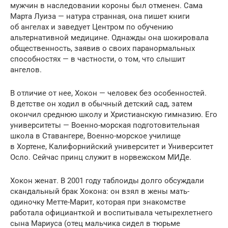
мужчин в наследовании короны был отменен. Сама
Марта Луиза — натура странная, она пишет книги
об ангелах и заведует Центром по обучению
альтернативной медицине. Однажды она шокировала
общественность, заявив о своих паранормальных
способностях — в частности, о том, что слышит
ангелов.
В отличие от нее, Хокон — человек без особенностей.
В детстве он ходил в обычный детский сад, затем
окончил среднюю школу и Христианскую гимназию. Его
университеты — Военно-морская подготовительная
школа в Ставангере, Военно-морское училище
в Хортене, Калифорнийский университет и Университет
Осло. Сейчас принц служит в норвежском МИДе.
Хокон женат. В 2001 году таблоиды долго обсуждали
скандальный брак Хокона: он взял в жены мать-
одиночку Метте-Марит, которая при знакомстве
работала официанткой и воспитывала четырехлетнего
сына Мариуса (отец мальчика сидел в тюрьме