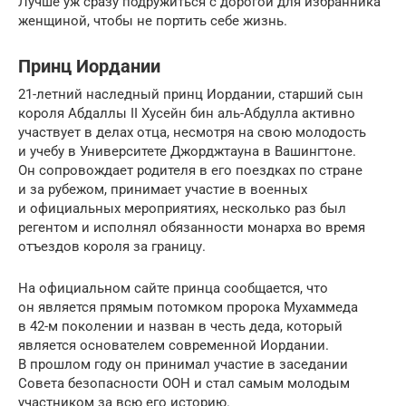
Лучше уж сразу подружиться с дорогой для избранника
женщиной, чтобы не портить себе жизнь.
Принц Иордании
21-летний наследный принц Иордании, старший сын
короля Абдаллы II Хусейн бин аль-Абдулла активно
участвует в делах отца, несмотря на свою молодость
и учебу в Университете Джорджтауна в Вашингтоне.
Он сопровождает родителя в его поездках по стране
и за рубежом, принимает участие в военных
и официальных мероприятиях, несколько раз был
регентом и исполнял обязанности монарха во время
отъездов короля за границу.
На официальном сайте принца сообщается, что
он является прямым потомком пророка Мухаммеда
в 42-м поколении и назван в честь деда, который
является основателем современной Иордании.
В прошлом году он принимал участие в заседании
Совета безопасности
ООН
и стал самым молодым
участником за всю его историю.