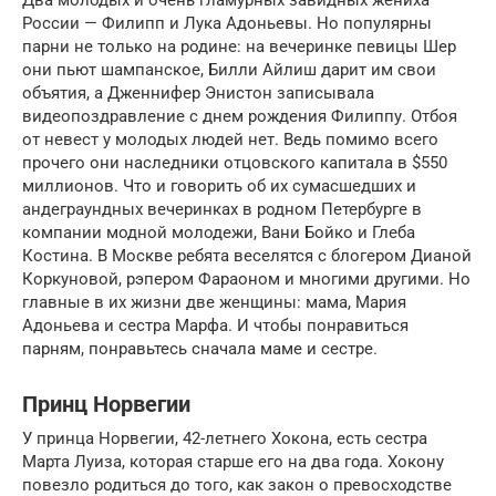
Два молодых и очень гламурных завидных жениха
России — Филипп и Лука Адоньевы. Но популярны
парни не только на родине: на вечеринке певицы Шер
они пьют шампанское, Билли Айлиш дарит им свои
объятия, а Дженнифер Энистон записывала
видеопоздравление с днем рождения Филиппу. Отбоя
от невест у молодых людей нет. Ведь помимо всего
прочего они наследники отцовского капитала в $550
миллионов. Что и говорить об их сумасшедших и
андеграундных вечеринках в родном Петербурге в
компании модной молодежи, Вани Бойко и Глеба
Костина. В Москве ребята веселятся с блогером Дианой
Коркуновой, рэпером Фараоном и многими другими. Но
главные в их жизни две женщины: мама, Мария
Адоньева и сестра Марфа. И чтобы понравиться
парням, понравьтесь сначала маме и сестре.
Принц Норвегии
У принца Норвегии, 42-летнего Хокона, есть сестра
Марта Луиза, которая старше его на два года. Хокону
повезло родиться до того, как закон о превосходстве