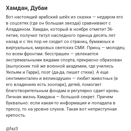
Хамдан, Дубаи
Вот настоящий арабский шейх из сказки — недаром его
в соцсетях (где он большая звезда) сравнивают с
Аладдином. Хамдан, который в ноябре отметит 36-
летие, получил титул наследного принца десять лет
назад и с тех пор не сходит со страниц, бумажных и
виртуальных, мировых светских СМИ. Принц — молодец
по всем фронтам: бесстрашен — увлекается
экстремальными видами спорта, прекрасно образован
(выпускник той же военной академии, где учились
Уильям и Гарри), поэт (да-да, пишет стихи). А еще
сентиментален и великодушен — любит животных (в
его владениях есть зоопарк), детей, помогает
благотворительным фондам и регулярно сдает кровь.
Личная жизнь Хамдана — большой секрет. Причем
буквально: если какая-то информация и попадала в
прессу, то на уровне слухов. Такая вот неприступная
крепость.
@faz3