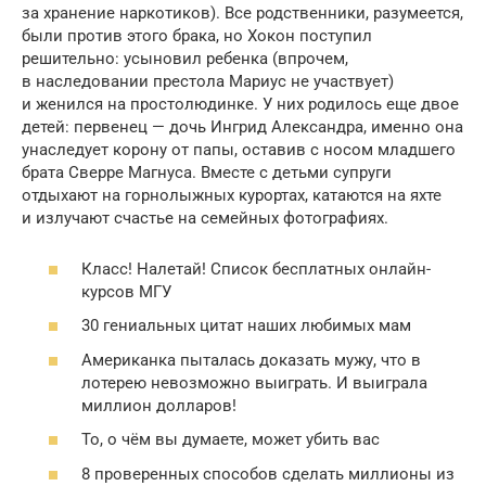
за хранение наркотиков). Все родственники, разумеется,
были против этого брака, но Хокон поступил
решительно: усыновил ребенка (впрочем,
в наследовании престола Мариус не участвует)
и женился на простолюдинке. У них родилось еще двое
детей: первенец — дочь Ингрид Александра, именно она
унаследует корону от папы, оставив с носом младшего
брата Сверре Магнуса. Вместе с детьми супруги
отдыхают на горнолыжных курортах, катаются на яхте
и излучают счастье на семейных фотографиях.
Класс! Налетай! Список бесплатных онлайн-
курсов МГУ
30 гениальных цитат наших любимых мам
Американка пыталась доказать мужу, что в
лотерею невозможно выиграть. И выиграла
миллион долларов!
То, о чём вы думаете, может убить вас
8 проверенных способов сделать миллионы из