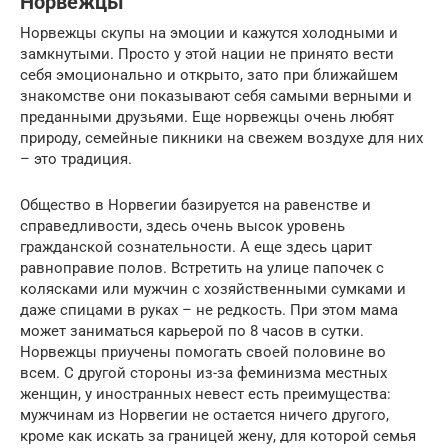
Норвежцы
Норвежцы скупы на эмоции и кажутся холодными и
замкнутыми. Просто у этой нации не принято вести
себя эмоционально и открыто, зато при ближайшем
знакомстве они показывают себя самыми верными и
преданными друзьями. Еще норвежцы очень любят
природу, семейные пикники на свежем воздухе для них
– это традиция.
Общество в Норвегии базируется на равенстве и
справедливости, здесь очень высок уровень
гражданской сознательности. А еще здесь царит
равноправие полов. Встретить на улице папочек с
колясками или мужчин с хозяйственными сумками и
даже спицами в руках – не редкость. При этом мама
может заниматься карьерой по 8 часов в сутки.
Норвежцы приучены помогать своей половине во
всем. С другой стороны из-за феминизма местных
женщин, у иностранных невест есть преимущества:
мужчинам из Норвегии не остается ничего другого,
кроме как искать за границей жену, для которой семья