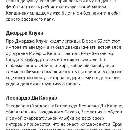
нашел девушку, которая пришлась бы ему по душе. У
футболиста есть ребенок от суррогатной матери.
Криштиану-младшему уже 6 лет и он без памяти любит
своего звездного папу.
Джордж Клуни
Про Джорджа Клуни ходят легенды. В свои 55 лет этот
импозантный мужчина был дважды женат, встречался
с Джулией Робертс, Келли Престон, Рене Зельвегер,
Синди Кроуфорд, но так и не нашел счастья. Его
любимая книга «Война и мир», хобби шитье обуви, а
самые любимые домашние питомцы свиньи. Актер все
еще ищет женщину, которая подарит ему продолжение
рода и долгожданную тихую гавань.
Леонардо Ди Каприо
Закоренелый холостяк Голливуда Леонардо Ди Каприо,
обладатель долгожданного Оскара, 3 золотых глобусов
и самой очаровательной улыбки во всех своих
интервью признается, что не знает, когда женится. Брак