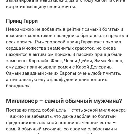
запланировать невозможно, да и к тому же он так и не
встретил женщину своей мечты.
Принц Гарри
Невозможно не добавить в рейтинг самыхй богатых и
красивых холостяков наследника британского престола
всех времен. Рыжеволосой принц Гарри уже покорил
сердца множества знаменитых красоток, но снова
находится в активном поиске. В пассиях принца были
замечены Кэролайн Флэк, Челси Дейви, Эмма Вотсон,
ему даже приписывали роман с Карой Делевинь.
Самый завидный жених Европы очень любит читать,
антиполезную еду с фастфудов и длинноногих
блондинок
Миллионер – самый обычный мужчина?
Поставив перед собой цель – стать женой миллионера
– важно не забывать, что даже заоблачно богатый
представитель сильной половины человечества –
самый обычный мужчина, со своими слабостями и