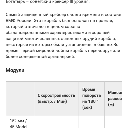
Богатырь – советский крейсер III уровня.
Самый защищенный крейсер своего времени в составе
ВМФ России. Этот корабль был основан на проекте,
который отличался в целом хорошо
сбалансированными характеристиками и хорошей
защитой многочисленных основных орудий корабля,
некоторые из которых были установлены в башнях.Во
время Первой мировой войны корабль перевооружили
более совершенной артиллерией.
Модули
Время
Максима
Скорострельность
поворота
рассеива
(выстр. / Мин)
на 180 °
(м)
(сек)
152-мм /
45 Model