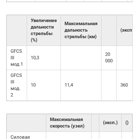
Увеличение
Максимальная
дальности
дальность
(эксп.)
стрельбы
стрельбы (км)
(%)
GFCS
20
III
10,3
000
мод.1
GFCS
III
10
11,4
360
мод.
2
Максимальная
(эксп.)
()
скорость (узел)
Силовая