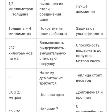
1,2
выполнен из
Лучше
миллиметров
стали,
алюминия
— толщина
соединения –
цинк
Толщина – 4
Покрытие из
Защита от
миллиметра
поликарбоната
ультрафиолета
Возможность
Способность
237
выдерживать
выдержать до
килограммов
внушительную
полутора
на м2
снеговую
метров снега
нагрузку
На зиму
Теплица стоит
—
демонтаж не
весь год
требуется
3,0 х 2,1
Долговечная и
Цельная арка
метров
прочная
С
Наличие 7
20 х 20
поликарбоната