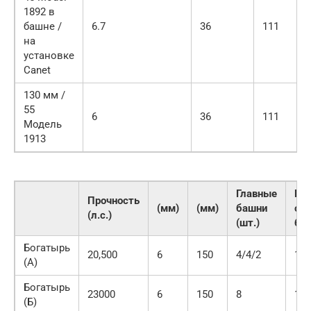
1892 в
башне /
6.7
36
111
на
установке
Canet
130 мм /
55
6
36
111
Модель
1913
Главные
Вс
Прочность
(мм)
(мм)
башни
ор
(л.с.)
(шт.)
баш
Богатырь
20,500
6
150
4/4/2
12
(А)
Богатырь
23000
6
150
8
12
(Б)