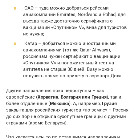
ОАЭ – туда можно добраться рейсами
авиакомпаний Emirates, Nordwind и Etihad, для
въезда также достаточно сертификата о
вакцинации «Спутником V», виза для туристов
не нужна;
Катар – добраться можно иностранными
авиакомпаниями (тот же Qatar Airways),
россиянам нужен сертификат о вакцинации
«Спутником V» и положительный тест на
антитела не старше 30 дней. Визу можно
получить прямо по прилету в аэропорт Доха.
Другие направления пока недоступны – как
европейские (
Хорватия, Болгария или Греция
), так и
более отдаленные (
Мексика
). А, например,
Грузия
закрыта для российских туристов «по земле» – Россия
до сих пор не открыла сухопутные границы с другими
странами (кроме Беларуси).
Что касается цен, то по оставшимся направлениям