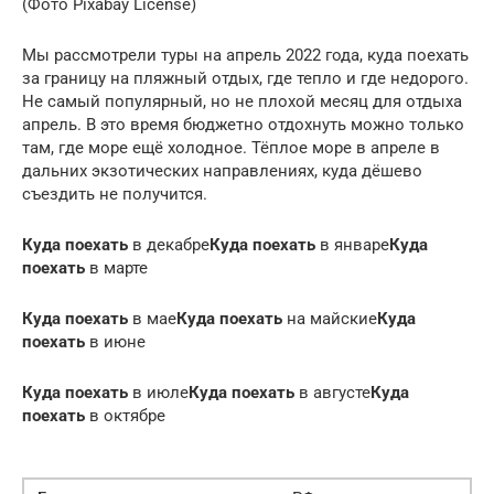
(Фото Pixabay License)
Мы рассмотрели туры на апрель 2022 года, куда поехать
за границу на пляжный отдых, где тепло и где недорого.
Не самый популярный, но не плохой месяц для отдыха
апрель. В это время бюджетно отдохнуть можно только
там, где море ещё холодное. Тёплое море в апреле в
дальних экзотических направлениях, куда дёшево
съездить не получится.
Куда поехать
в декабре
Куда поехать
в январе
Куда
поехать
в марте
Куда поехать
в мае
Куда поехать
на майские
Куда
поехать
в июне
Куда поехать
в июле
Куда поехать
в августе
Куда
поехать
в октябре