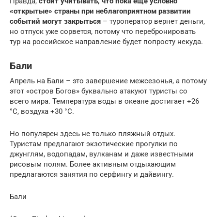
Правда,
стоит учитывать, что пока еще условно
«открытые» страны при неблагоприятном развитии
событий могут закрыться
– туроператор вернет деньги,
но отпуск уже сорвется, потому что перебронировать
тур на российское направление будет попросту некуда.
Бали
Апрель на Бали – это завершение межсезонья, а потому
этот «остров Богов» буквально атакуют туристы со
всего мира. Температура воды в океане достигает +26
°C, воздуха +30 °C.
Но популярен здесь не только пляжный отдых.
Туристам предлагают экзотические прогулки по
джунглям, водопадам, вулканам и даже известными
рисовым полям. Более активным отдыхающим
предлагаются занятия по серфингу и дайвингу.
Бали