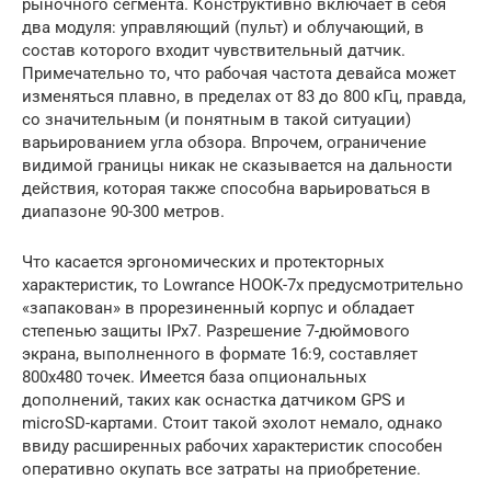
рыночного сегмента. Конструктивно включает в себя
два модуля: управляющий (пульт) и облучающий, в
состав которого входит чувствительный датчик.
Примечательно то, что рабочая частота девайса может
изменяться плавно, в пределах от 83 до 800 кГц, правда,
со значительным (и понятным в такой ситуации)
варьированием угла обзора. Впрочем, ограничение
видимой границы никак не сказывается на дальности
действия, которая также способна варьироваться в
диапазоне 90-300 метров.
Что касается эргономических и протекторных
характеристик, то Lowrance HOOK-7x предусмотрительно
«запакован» в прорезиненный корпус и обладает
степенью защиты IPx7. Разрешение 7-дюймового
экрана, выполненного в формате 16:9, составляет
800х480 точек. Имеется база опциональных
дополнений, таких как оснастка датчиком GPS и
microSD-картами. Стоит такой эхолот немало, однако
ввиду расширенных рабочих характеристик способен
оперативно окупать все затраты на приобретение.