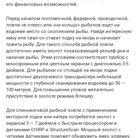
его финансовых возможностей.
Перед началом поплавочной, фидерной, проводочной,
ловли «в отвес» или «на кольцо» рыболов ищет на
водоеме место со скоплением рыбы. Найдя интересную
ямку или свал он ставит лодку на якорь и начинает
ловить рыбу. Для такого способа рыбной ловли
достаточно иметь эхолот показывающий рельеф дна и
наличие рыбы. Этим условиям соответствует прибор с
монохромным или цветным экраном с диагональю 3-5
дюймов. Для рыбалки со стоящей на якоре лодки
достаточно двухлучевого трансдьюсера небольшой
мощности с глубиной сканирования водоема до 50 —
100 метров. Для повышения уловов желательно
присутствие в эхолоте режима Флешер.
Для спиннинговой рыбной ловли с применением
моторной лодки или катера потребуется эхолот с
экраном 5 — 7 дюймов с быстрым процессором и
датчиками CHIRP и StructureScan. Мощный эхолот с
чуткими датчиками поможет обнаружить ямку, коряжку,