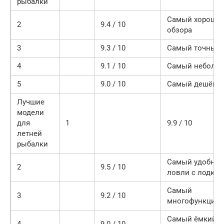
рыбалки
Самый хороший
2
9.4 / 10
обзора
3
9.3 / 10
Самый точный
4
9.1 / 10
Самый неболь
5
9.0 / 10
Самый дешёвы
Лучшие
модели
для
1
9.9 / 10
летней
рыбалки
Самый удобный
2
9.5 / 10
ловли с лодки
Самый
3
9.2 / 10
многофункцио
Самый ёмкий
4
9.0 / 10