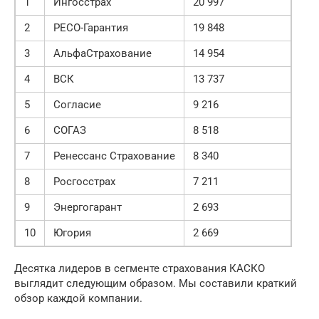
1
Ингосстрах
20 997
2
РЕСО-Гарантия
19 848
3
АльфаСтрахование
14 954
4
ВСК
13 737
5
Согласие
9 216
6
СОГАЗ
8 518
7
Ренессанс Страхование
8 340
8
Росгосстрах
7 211
9
Энергогарант
2 693
10
Югория
2 669
Десятка лидеров в сегменте страхования КАСКО
выглядит следующим образом. Мы составили краткий
обзор каждой компании.